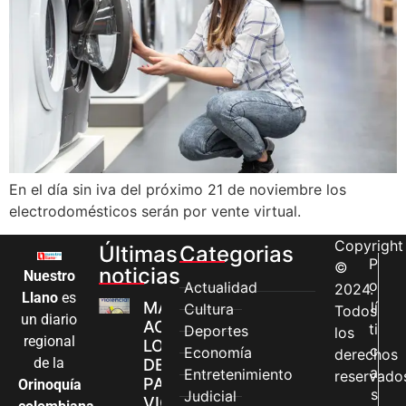
En el día sin iva del próximo 21 de noviembre los
electrodomésticos serán por vente virtual.
Copyright
Últimas
Categorias
P
©
noticias
Nuestro
o
Actualidad
2024.
Llano
es
MÁS MUJERES
lí
Cultura
Todos
un diario
ACCEDEN A
ti
Deportes
los
regional
LOS CANALES
c
Economía
derechos
de la
DE ATENCIÓN
a
Entretenimiento
reservado
PARA
Orinoquía
s
Judicial
VIOLENCIAS