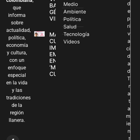
colombiana
,
d
Medio
BASADAS EN
que
e
Ambiente
GÉNERO EN
informa
VILLAVICENCIO
p
Política
sobre
ri
Salud
actualidad,
v
Tecnología
MADRES
política,
CUIDADORAS
a
Videos
economía
IMPULSAN SUS
ci
y cultura,
EMPRENDIMIENTOS
d
con un
EN LA FERIA
a
‘MANOS QUE
enfoque
d
CUIDAN Y CREAN’
especial
T
en la vida
r
y las
a
tradiciones
t
de la
a
región
m
llanera.
ie
n
t