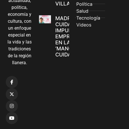
actualidad,
VILLAVICENCIO
Política
política,
Salud
economía y
Tecnología
MADRES
cultura, con
CUIDADORAS
Videos
un enfoque
IMPULSAN SUS
especial en
EMPRENDIMIENTOS
la vida y las
EN LA FERIA
‘MANOS QUE
tradiciones
CUIDAN Y CREAN’
de la región
llanera.