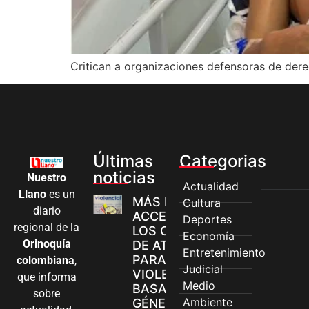
Critican a organizaciones defensoras de der
Últimas
Categorias
noticias
Nuestro
Actualidad
Llano
es un
MÁS MUJERES
Cultura
diario
ACCEDEN A
Deportes
regional de la
LOS CANALES
Economía
Orinoquía
DE ATENCIÓN
Entretenimiento
PARA
colombiana
,
Judicial
VIOLENCIAS
que informa
Medio
BASADAS EN
sobre
Ambiente
GÉNERO EN