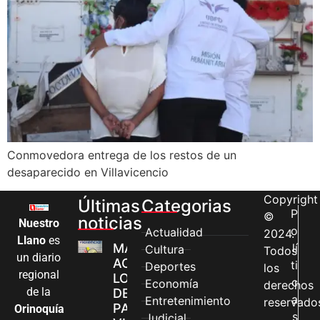
Conmovedora entrega de los restos de un
desaparecido en Villavicencio
Copyright
Últimas
Categorias
P
©
noticias
Nuestro
o
Actualidad
2024.
Llano
es
MÁS MUJERES
lí
Cultura
Todos
un diario
ACCEDEN A
ti
Deportes
los
regional
LOS CANALES
c
Economía
derechos
de la
DE ATENCIÓN
a
Entretenimiento
reservado
PARA
Orinoquía
s
Judicial