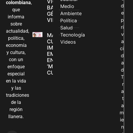
VIOLENCIAS
colombiana
,
d
Medio
BASADAS EN
que
e
Ambiente
GÉNERO EN
informa
VILLAVICENCIO
p
Política
sobre
ri
Salud
actualidad,
v
Tecnología
MADRES
política,
CUIDADORAS
a
Videos
economía
IMPULSAN SUS
ci
y cultura,
EMPRENDIMIENTOS
d
con un
EN LA FERIA
a
‘MANOS QUE
enfoque
d
CUIDAN Y CREAN’
especial
T
en la vida
r
y las
a
tradiciones
t
de la
a
región
m
llanera.
ie
n