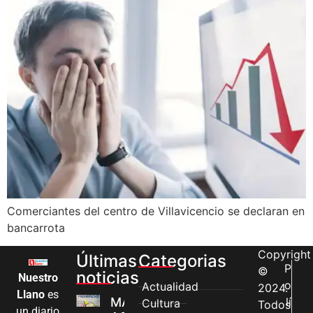
Comerciantes del centro de Villavicencio se declaran en
bancarrota
Copyright
Últimas
Categorias
P
©
noticias
Nuestro
o
Actualidad
2024.
Llano
es
MÁS MUJERES
lí
Cultura
Todos
un diario