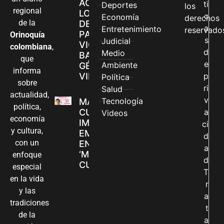
ACCEDEN A
ti
Deportes
los
regional
LOS CANALES
c
Economía
derechos
de la
DE ATENCIÓN
a
Entretenimiento
reservado
PARA
Orinoquía
s
Judicial
VIOLENCIAS
colombiana
,
d
Medio
BASADAS EN
que
e
Ambiente
GÉNERO EN
informa
VILLAVICENCIO
p
Política
sobre
ri
Salud
actualidad,
v
Tecnología
MADRES
política,
CUIDADORAS
a
Videos
economía
IMPULSAN SUS
ci
y cultura,
EMPRENDIMIENTOS
d
con un
EN LA FERIA
a
‘MANOS QUE
enfoque
d
CUIDAN Y CREAN’
especial
T
en la vida
r
y las
a
tradiciones
t
de la
a