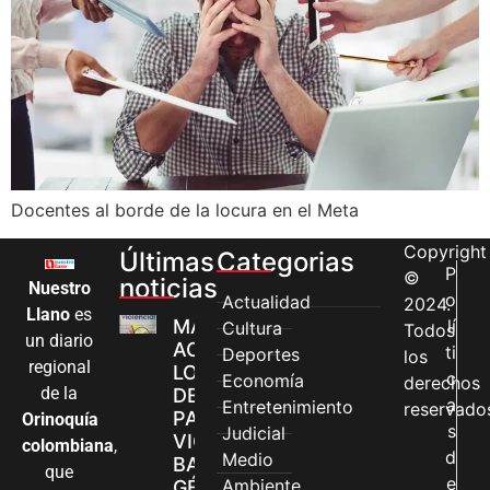
Docentes al borde de la locura en el Meta
Copyright
Últimas
Categorias
P
©
noticias
Nuestro
o
Actualidad
2024.
Llano
es
MÁS MUJERES
lí
Cultura
Todos
un diario
ACCEDEN A
ti
Deportes
los
regional
LOS CANALES
c
Economía
derechos
de la
DE ATENCIÓN
a
Entretenimiento
reservado
PARA
Orinoquía
s
Judicial
VIOLENCIAS
colombiana
,
d
Medio
BASADAS EN
que
e
Ambiente
GÉNERO EN