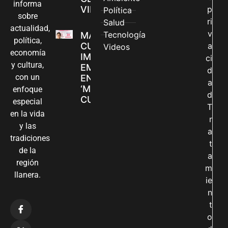
informa
VILLAVICENCIO
p
Política
sobre
ri
Salud
actualidad,
v
Tecnología
MADRES
política,
CUIDADORAS
a
Videos
economía
IMPULSAN SUS
ci
y cultura,
EMPRENDIMIENTOS
d
con un
EN LA FERIA
a
‘MANOS QUE
enfoque
d
CUIDAN Y CREAN’
especial
T
en la vida
r
y las
a
tradiciones
t
de la
a
región
m
llanera.
ie
n
t
o