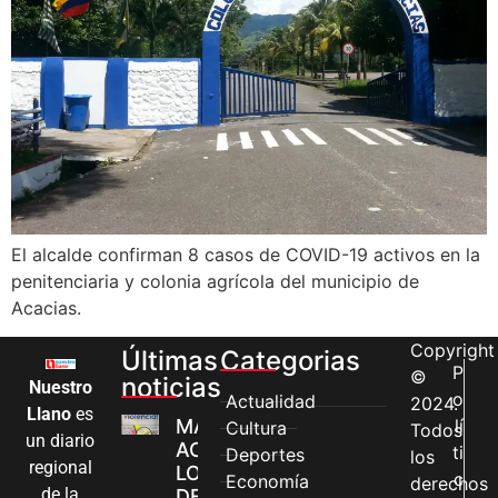
El alcalde confirman 8 casos de COVID-19 activos en la
penitenciaria y colonia agrícola del municipio de
Acacias.
Copyright
Últimas
Categorias
P
©
noticias
Nuestro
o
Actualidad
2024.
Llano
es
MÁS MUJERES
lí
Cultura
Todos
un diario
ACCEDEN A
ti
Deportes
los
regional
LOS CANALES
c
Economía
derechos
de la
DE ATENCIÓN