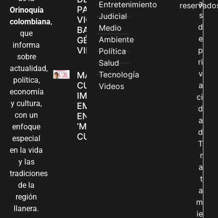
a
Entretenimiento
reservado
PARA
Orinoquía
s
Judicial
VIOLENCIAS
colombiana
,
d
Medio
BASADAS EN
que
e
Ambiente
GÉNERO EN
informa
VILLAVICENCIO
p
Política
sobre
ri
Salud
actualidad,
v
Tecnología
MADRES
política,
CUIDADORAS
a
Videos
economía
IMPULSAN SUS
ci
y cultura,
EMPRENDIMIENTOS
d
con un
EN LA FERIA
a
‘MANOS QUE
enfoque
d
CUIDAN Y CREAN’
especial
T
en la vida
r
y las
a
tradiciones
t
de la
a
región
m
llanera.
ie