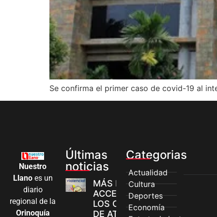
Se confirma el primer caso de covid-19 al int
Últimas
Categorias
noticias
Nuestro
Actualidad
Llano
es un
MÁS MUJERES
Cultura
diario
ACCEDEN A
Deportes
regional de la
LOS CANALES
Economía
Orinoquía
DE ATENCIÓN