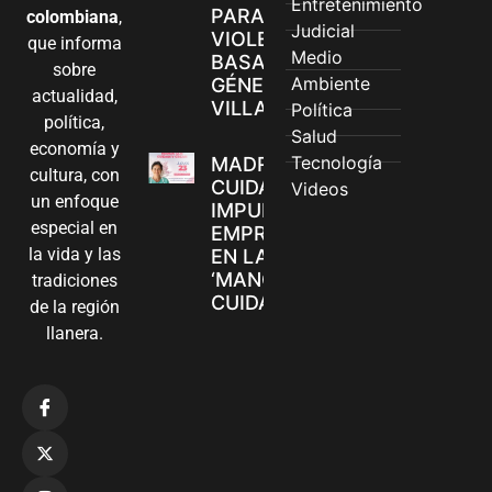
Entretenimiento
PARA
colombiana
,
Judicial
VIOLENCIAS
que informa
Medio
BASADAS EN
sobre
Ambiente
GÉNERO EN
actualidad,
VILLAVICENCIO
Política
política,
Salud
economía y
Tecnología
MADRES
cultura, con
CUIDADORAS
Videos
un enfoque
IMPULSAN SUS
especial en
EMPRENDIMIENTOS
la vida y las
EN LA FERIA
‘MANOS QUE
tradiciones
CUIDAN Y CREAN’
de la región
llanera.