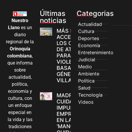
Últimas
Categorias
noticias
Nuestro
Actualidad
Llano
es un
MÁS MUJERES
Cultura
diario
ACCEDEN A
Deportes
regional de la
LOS CANALES
Economía
Orinoquía
DE ATENCIÓN
Entretenimiento
PARA
colombiana
,
Judicial
VIOLENCIAS
que informa
Medio
BASADAS EN
sobre
Ambiente
GÉNERO EN
actualidad,
VILLAVICENCIO
Política
política,
Salud
economía y
Tecnología
MADRES
cultura, con
CUIDADORAS
Videos
un enfoque
IMPULSAN SUS
especial en
EMPRENDIMIENTOS
la vida y las
EN LA FERIA
‘MANOS QUE
tradiciones