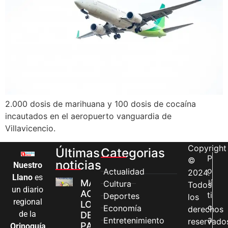
2.000 dosis de marihuana y 100 dosis de cocaína
incautados en el aeropuerto vanguardia de
Villavicencio.
Copyright
Últimas
Categorias
P
©
noticias
Nuestro
o
Actualidad
2024.
Llano
es
MÁS MUJERES
lí
Cultura
Todos
un diario
ACCEDEN A
ti
Deportes
los
regional
LOS CANALES
c
Economía
derechos
de la
DE ATENCIÓN
a
Entretenimiento
reservado
PARA
Orinoquía