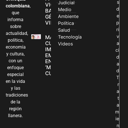
s
Judicial
VIOLENCIAS
colombiana
,
d
Medio
BASADAS EN
que
e
Ambiente
GÉNERO EN
informa
VILLAVICENCIO
p
Política
sobre
ri
Salud
actualidad,
v
Tecnología
MADRES
política,
CUIDADORAS
a
Videos
economía
IMPULSAN SUS
ci
y cultura,
EMPRENDIMIENTOS
d
con un
EN LA FERIA
a
‘MANOS QUE
enfoque
d
CUIDAN Y CREAN’
especial
T
en la vida
r
y las
a
tradiciones
t
de la
a
región
m
llanera.
ie
n