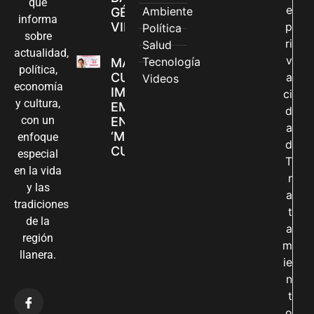
que
e
Ambiente
GÉNERO EN
informa
VILLAVICENCIO
p
Política
sobre
ri
Salud
actualidad,
v
Tecnología
MADRES
política,
CUIDADORAS
a
Videos
economía
IMPULSAN SUS
ci
y cultura,
EMPRENDIMIENTOS
d
con un
EN LA FERIA
a
‘MANOS QUE
enfoque
d
CUIDAN Y CREAN’
especial
T
en la vida
r
y las
a
tradiciones
t
de la
a
región
m
llanera.
ie
n
t
o