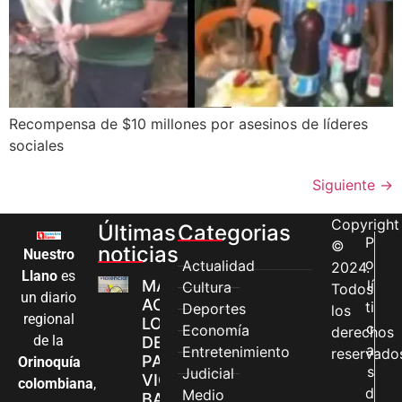
Recompensa de $10 millones por asesinos de líderes
sociales
Siguiente
→
Copyright
Últimas
Categorias
P
©
noticias
Nuestro
o
Actualidad
2024.
Llano
es
MÁS MUJERES
lí
Cultura
Todos
un diario
ACCEDEN A
ti
Deportes
los
regional
LOS CANALES
c
Economía
derechos
de la
DE ATENCIÓN
a
Entretenimiento
reservado
PARA
Orinoquía
s
Judicial
VIOLENCIAS
colombiana
,
d
Medio
BASADAS EN