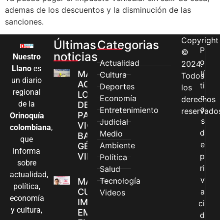
ademas de los descuentos y la disminución de las
sanciones.
Copyright
Últimas
Categorias
P
©
noticias
Nuestro
o
Actualidad
2024.
Llano
es
MÁS MUJERES
lí
Cultura
Todos
un diario
ACCEDEN A
ti
Deportes
los
regional
LOS CANALES
c
Economía
derechos
de la
DE ATENCIÓN
a
Entretenimiento
reservado
PARA
Orinoquía
s
Judicial
VIOLENCIAS
colombiana
,
d
Medio
BASADAS EN
que
e
Ambiente
GÉNERO EN
informa
VILLAVICENCIO
p
Política
sobre
ri
Salud
actualidad,
v
Tecnología
MADRES
política,
CUIDADORAS
a
Videos
economía
IMPULSAN SUS
ci
y cultura,
EMPRENDIMIENTOS
d