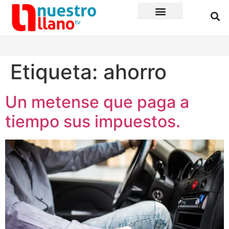
Etiqueta:
ahorro
Un metense que paga a
tiempo sus impuestos.