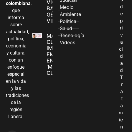
Judicial
VIOLENCIAS
colombiana
,
d
Medio
BASADAS EN
que
e
Ambiente
GÉNERO EN
informa
VILLAVICENCIO
p
Política
sobre
ri
Salud
actualidad,
v
Tecnología
MADRES
política,
CUIDADORAS
a
Videos
economía
IMPULSAN SUS
ci
y cultura,
EMPRENDIMIENTOS
d
con un
EN LA FERIA
a
‘MANOS QUE
enfoque
d
CUIDAN Y CREAN’
especial
T
en la vida
r
y las
a
tradiciones
t
de la
a
región
m
llanera.
ie
n