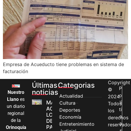
Empresa de Acueducto tiene problemas en sistema de
facturación
Copyright
Últimas
Categorias
P
©
noticias
Nuestro
o
Actualidad
2024.
Llano
es
MÁS MUJERES
lí
Cultura
Todos
un diario
ACCEDEN A
ti
Deportes
los
regional
LOS CANALES
c
Economía
derechos
de la
DE ATENCIÓN
a
Entretenimiento
reservado
PARA
Orinoquía
s