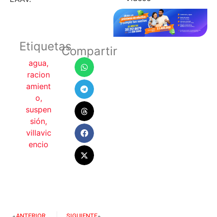
Etiquetas
Compartir
agua
,
racion
amient
o
,
suspen
sión
,
villavic
encio
ANTERIOR
SIGUIENTE