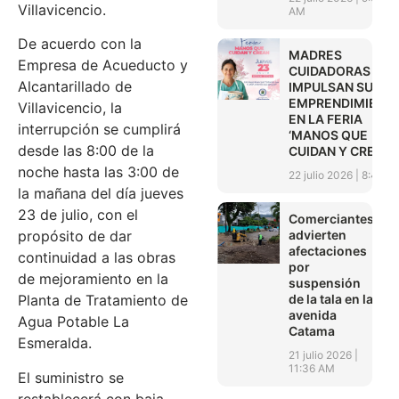
Villavicencio.
AM
De acuerdo con la
MADRES
Empresa de Acueducto y
CUIDADORAS
Alcantarillado de
IMPULSAN SUS
EMPRENDIMIENT
Villavicencio, la
EN LA FERIA
interrupción se cumplirá
‘MANOS QUE
desde las 8:00 de la
CUIDAN Y CREAN’
noche hasta las 3:00 de
22 julio 2026
8:45 A
la mañana del día jueves
23 de julio, con el
Comerciantes
advierten
propósito de dar
afectaciones
continuidad a las obras
por
de mejoramiento en la
suspensión
de la tala en la
Planta de Tratamiento de
avenida
Agua Potable La
Catama
Esmeralda.
21 julio 2026
11:36 AM
El suministro se
restablecerá con baja