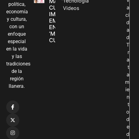
Tecnología
MADRES
política,
CUIDADORAS
a
Videos
economía
IMPULSAN SUS
ci
y cultura,
EMPRENDIMIENTOS
d
con un
EN LA FERIA
a
‘MANOS QUE
enfoque
d
CUIDAN Y CREAN’
especial
T
en la vida
r
y las
a
tradiciones
t
de la
a
región
m
llanera.
ie
n
t
o
d
e
d