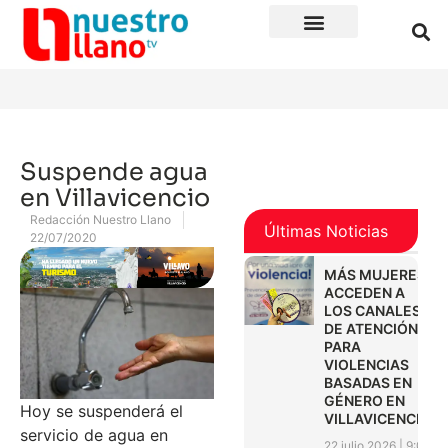
Suspende agua
en Villavicencio
Redacción Nuestro Llano
Últimas Noticias
22/07/2020
MÁS MUJERES
ACCEDEN A
LOS CANALES
DE ATENCIÓN
PARA
VIOLENCIAS
BASADAS EN
GÉNERO EN
Hoy se suspenderá el
VILLAVICENCIO
servicio de agua en
22 julio 2026
9:01