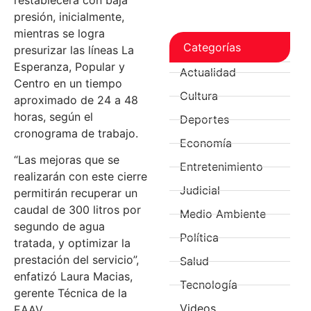
presión, inicialmente,
mientras se logra
Categorías
presurizar las líneas La
Esperanza, Popular y
Actualidad
Centro en un tiempo
Cultura
aproximado de 24 a 48
horas, según el
Deportes
cronograma de trabajo.
Economía
“Las mejoras que se
Entretenimiento
realizarán con este cierre
Judicial
permitirán recuperar un
caudal de 300 litros por
Medio Ambiente
segundo de agua
Política
tratada, y optimizar la
prestación del servicio”,
Salud
enfatizó Laura Macias,
Tecnología
gerente Técnica de la
Videos
EAAV.