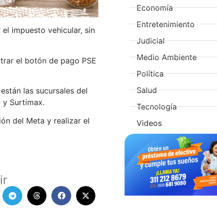
Economía
Entretenimiento
el impuesto vehicular, sin
Judicial
Medio Ambiente
trar el botón de pago PSE
Política
Salud
están las sucursales del
 y Surtimax.
Tecnología
ón del Meta y realizar el
Videos
ir