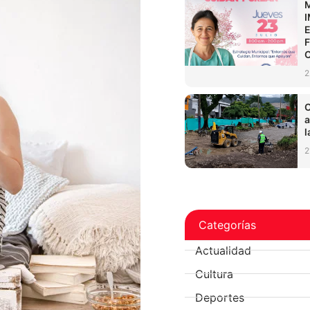
2
C
a
l
2
Categorías
Actualidad
Cultura
Deportes