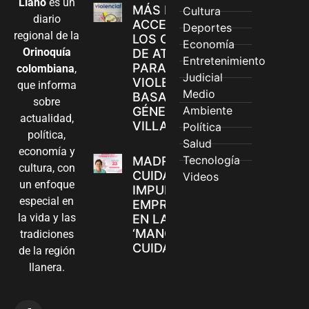
Llano
es un
MÁS MUJERES
Cultura
diario
ACCEDEN A
Deportes
regional de la
LOS CANALES
Economía
Orinoquía
DE ATENCIÓN
Entretenimiento
PARA
colombiana
,
Judicial
VIOLENCIAS
que informa
Medio
BASADAS EN
sobre
Ambiente
GÉNERO EN
actualidad,
VILLAVICENCIO
Política
política,
Salud
economía y
Tecnología
MADRES
cultura, con
CUIDADORAS
Videos
un enfoque
IMPULSAN SUS
especial en
EMPRENDIMIENTOS
la vida y las
EN LA FERIA
‘MANOS QUE
tradiciones
CUIDAN Y CREAN’
de la región
llanera.