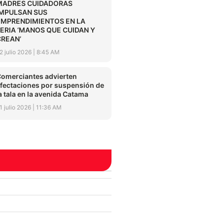
MADRES CUIDADORAS
IMPULSAN SUS
EMPRENDIMIENTOS EN LA
FERIA ‘MANOS QUE CUIDAN Y
CREAN’
2 julio 2026
8:45 AM
omerciantes advierten
fectaciones por suspensión de
a tala en la avenida Catama
1 julio 2026
11:36 AM