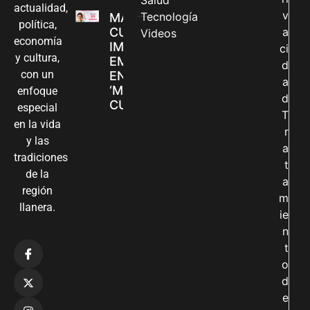
actualidad,
v
Tecnología
MADRES
política,
CUIDADORAS
a
Videos
economía
IMPULSAN SUS
ci
y cultura,
EMPRENDIMIENTOS
d
con un
EN LA FERIA
a
‘MANOS QUE
enfoque
d
CUIDAN Y CREAN’
especial
T
en la vida
r
y las
a
tradiciones
t
de la
a
región
m
llanera.
ie
n
t
o
d
e