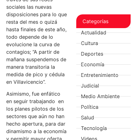
sociales las nuevas
disposiciones para lo que
Categorías
resta del mes o quizá
hasta finales de este año,
Actualidad
todo depende de lo
Cultura
evolucione la curva de
contagios; “A partir de
Deportes
mañana suspendemos de
Economía
manera transitoria la
medida de pico y cédula
Entretenimiento
en Villavicencio”.
Judicial
Asimismo, fue enfático
Medio Ambiente
en seguir trabajando en
Política
los planes pilotos de los
sectores que aún no han
Salud
hecho apertura, para dar
Tecnología
dinamismo a la economía
y permitir mayor oferta
Videos