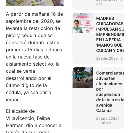
AM
A partir de mañana 16 de
MADRES
septiembre del 2020, se
CUIDADORAS
levanta la restricción de
IMPULSAN SUS
EMPRENDIMIENT
pico y cédula que se
EN LA FERIA
conservó durante estos
‘MANOS QUE
primeros 15 días del mes
CUIDAN Y CREAN’
en la nueva fase de
22 julio 2026
8:45 A
aislamiento selectivo, la
cual se venía
Comerciantes
desarrollando por el
advierten
afectaciones
último dígito de la
por
cédula, ya sea par o
suspensión
impar.
de la tala en la
avenida
Catama
El alcalde de
Villavicencio, Felipe
21 julio 2026
11:36 AM
Harman, dio a conocer a
través de sus redes