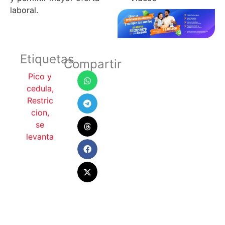
laboral.
Etiquetas
Compartir
Pico y
cedula
,
Restric
cion
,
se
levanta