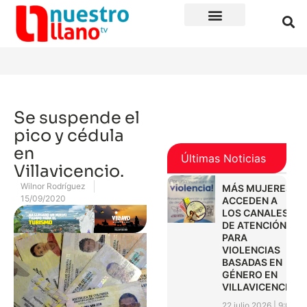
Se suspende el
pico y cédula
en
Últimas Noticias
Villavicencio.
Wilnor Rodríguez
MÁS MUJERES
15/09/2020
ACCEDEN A
LOS CANALES
DE ATENCIÓN
PARA
VIOLENCIAS
BASADAS EN
GÉNERO EN
VILLAVICENCIO
22 julio 2026
9:01