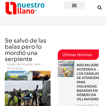
Se salvó de las
balas pero lo
mordió una
Últimas Noticias
serpiente
Redacción Nuestro Llano
MÁS MUJERES
22/10/2024
ACCEDEN A
LOS CANALES
DE ATENCIÓN
PARA
VIOLENCIAS
BASADAS EN
GÉNERO EN
VILLAVICENCIO
22 julio 2026
9:01