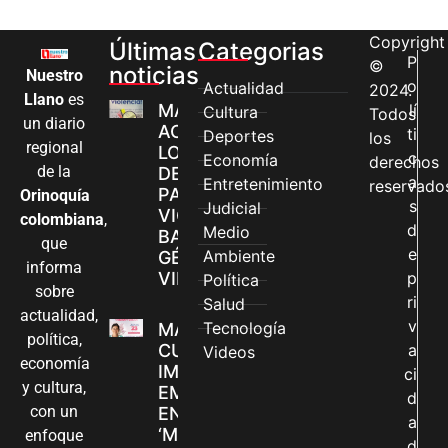
Copyright
Últimas
Categorias
P
©
noticias
Nuestro
o
Actualidad
2024.
Llano
es
MÁS MUJERES
lí
Cultura
Todos
un diario
ACCEDEN A
ti
Deportes
los
regional
LOS CANALES
c
Economía
derechos
de la
DE ATENCIÓN
a
Entretenimiento
reservado
PARA
Orinoquía
s
Judicial
VIOLENCIAS
colombiana
,
d
Medio
BASADAS EN
que
e
Ambiente
GÉNERO EN
informa
VILLAVICENCIO
p
Política
sobre
ri
Salud
actualidad,
v
Tecnología
MADRES
política,
CUIDADORAS
a
Videos
economía
IMPULSAN SUS
ci
y cultura,
EMPRENDIMIENTOS
d
con un
EN LA FERIA
a
‘MANOS QUE
enfoque
d