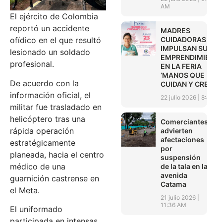
AM
El ejército de Colombia
reportó un accidente
MADRES
CUIDADORAS
ofídico en el que resultó
IMPULSAN SUS
lesionado un soldado
EMPRENDIMIENT
profesional.
EN LA FERIA
‘MANOS QUE
De acuerdo con la
CUIDAN Y CREAN’
información oficial, el
22 julio 2026
8:45 A
militar fue trasladado en
helicóptero tras una
Comerciantes
rápida operación
advierten
afectaciones
estratégicamente
por
planeada, hacia el centro
suspensión
médico de una
de la tala en la
avenida
guarnición castrense en
Catama
el Meta.
21 julio 2026
11:36 AM
El uniformado
participada en intensas