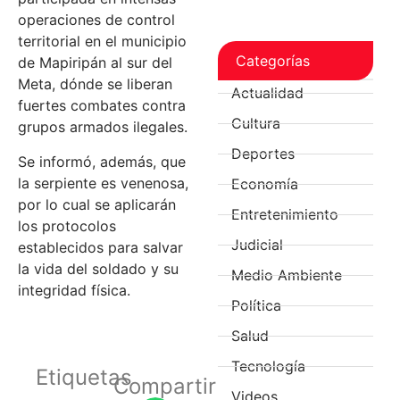
operaciones de control
territorial en el municipio
Categorías
de Mapiripán al sur del
Meta, dónde se liberan
Actualidad
fuertes combates contra
Cultura
grupos armados ilegales.
Deportes
Se informó, además, que
la serpiente es venenosa,
Economía
por lo cual se aplicarán
Entretenimiento
los protocolos
Judicial
establecidos para salvar
la vida del soldado y su
Medio Ambiente
integridad física.
Política
Salud
Tecnología
Etiquetas
Compartir
Videos