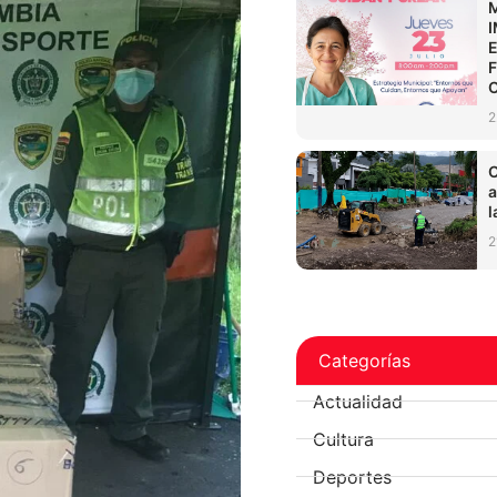
2
C
a
l
2
Categorías
Actualidad
Cultura
Deportes