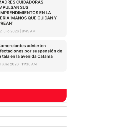
MADRES CUIDADORAS
IMPULSAN SUS
EMPRENDIMIENTOS EN LA
FERIA ‘MANOS QUE CUIDAN Y
CREAN’
2 julio 2026
8:45 AM
omerciantes advierten
fectaciones por suspensión de
a tala en la avenida Catama
1 julio 2026
11:36 AM