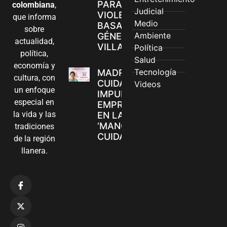
PARA
colombiana
,
Judicial
VIOLENCIAS
que informa
Medio
BASADAS EN
sobre
Ambiente
GÉNERO EN
actualidad,
VILLAVICENCIO
Política
política,
Salud
economía y
Tecnología
MADRES
cultura, con
CUIDADORAS
Videos
un enfoque
IMPULSAN SUS
especial en
EMPRENDIMIENTOS
la vida y las
EN LA FERIA
‘MANOS QUE
tradiciones
CUIDAN Y CREAN’
de la región
llanera.