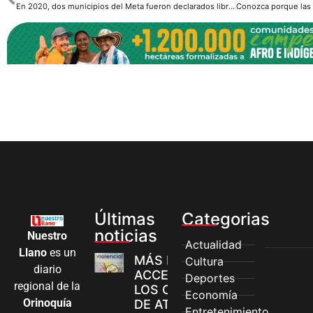
En 2020, dos municipios del Meta fueron declarados libres de la sospecha de minas antipersonal
Últimas
Categorias
noticias
Nuestro
Actualidad
Llano
es un
MÁS MUJERES
Cultura
diario
ACCEDEN A
Deportes
regional de la
LOS CANALES
Economía
Orinoquía
DE ATENCIÓN
Entretenimiento