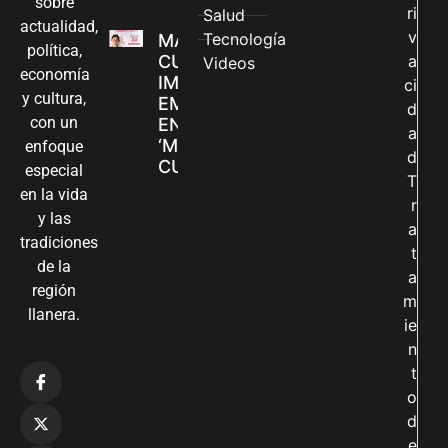
sobre
ri
Salud
actualidad,
v
Tecnología
MADRES
política,
CUIDADORAS
a
Videos
economía
IMPULSAN SUS
ci
y cultura,
EMPRENDIMIENTOS
d
con un
EN LA FERIA
a
‘MANOS QUE
enfoque
d
CUIDAN Y CREAN’
especial
T
en la vida
r
y las
a
tradiciones
t
de la
a
región
m
llanera.
ie
n
t
o
d
e