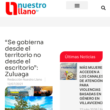
“Se gobierna
desde el
territorio no
Últimas Noticias
desde el
escritorio”:
MÁS MUJERES
ACCEDEN A
Zuluaga
LOS CANALES
Redacción Nuestro Llano
DE ATENCIÓN
12/07/2021
PARA
VIOLENCIAS
BASADAS EN
GÉNERO EN
VILLAVICENCIO
22 julio 2026
9:01