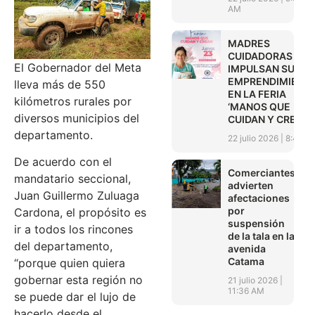
AM
MADRES
CUIDADORAS
El Gobernador del Meta
IMPULSAN SUS
EMPRENDIMIENT
lleva más de 550
EN LA FERIA
kilómetros rurales por
‘MANOS QUE
diversos municipios del
CUIDAN Y CREAN’
departamento.
22 julio 2026
8:45 A
De acuerdo con el
Comerciantes
mandatario seccional,
advierten
Juan Guillermo Zuluaga
afectaciones
por
Cardona, el propósito es
suspensión
ir a todos los rincones
de la tala en la
del departamento,
avenida
Catama
“porque quien quiera
gobernar esta región no
21 julio 2026
11:36 AM
se puede dar el lujo de
hacerlo desde el