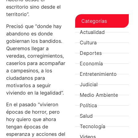
escritorio sino desde el
territorio”.
Categorías
Precisó que “donde hay
Actualidad
abandono es donde
gobiernan los bandidos.
Cultura
Queremos llegar a
Deportes
veredas, corregimientos,
caseríos para acompañar
Economía
a campesinos, a los
Entretenimiento
ciudadanos para
Judicial
motivarlos a seguir
viviendo en la legalidad”.
Medio Ambiente
En el pasado “vivieron
Política
épocas de horror, pero
Salud
hoy quiero que ahora
Tecnología
tengan épocas de
esperanza y acciones del
Videos