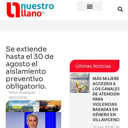
Se extiende
hasta el 30 de
agosto el
Últimas Noticias
aislamiento
preventivo
MÁS MUJERES
ACCEDEN A
obligatorio.
LOS CANALES
Wilnor Rodríguez
DE ATENCIÓN
28/07/2020
PARA
VIOLENCIAS
BASADAS EN
GÉNERO EN
VILLAVICENCIO
22 julio 2026
9:01