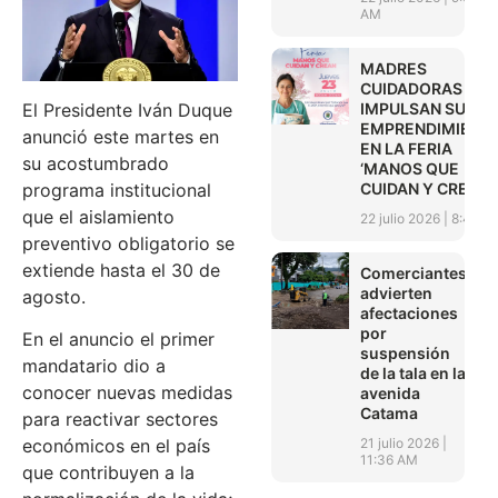
AM
MADRES
CUIDADORAS
IMPULSAN SUS
El Presidente Iván Duque
EMPRENDIMIENT
anunció este martes en
EN LA FERIA
su acostumbrado
‘MANOS QUE
CUIDAN Y CREAN’
programa institucional
que el aislamiento
22 julio 2026
8:45 A
preventivo obligatorio se
extiende hasta el 30 de
Comerciantes
advierten
agosto.
afectaciones
por
En el anuncio el primer
suspensión
mandatario dio a
de la tala en la
conocer nuevas medidas
avenida
Catama
para reactivar sectores
21 julio 2026
económicos en el país
11:36 AM
que contribuyen a la