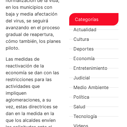
normalización de la vida;
en los municipios con
baja y media afectación
Categorías
del virus, se seguirá
avanzando en el proceso
Actualidad
gradual de reapertura,
Cultura
cómo también, los planes
piloto.
Deportes
Economía
Las medidas de
reactivación de la
Entretenimiento
economía se dan con las
Judicial
restricciones para las
actividades que
Medio Ambiente
impliquen
Política
aglomeraciones, a su
vez, estas directrices se
Salud
dan en la medida en la
Tecnología
que los alcaldes envíen
Videos
las solicitudes ante el