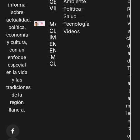
e
Ambiente
GÉNERO EN
informa
VILLAVICENCIO
p
Política
sobre
ri
Salud
actualidad,
v
Tecnología
MADRES
política,
CUIDADORAS
a
Videos
economía
IMPULSAN SUS
ci
y cultura,
EMPRENDIMIENTOS
d
con un
EN LA FERIA
a
‘MANOS QUE
enfoque
d
CUIDAN Y CREAN’
especial
T
en la vida
r
y las
a
tradiciones
t
de la
a
región
m
llanera.
ie
n
t
o