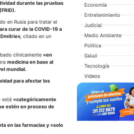
tividad durante las pruebas
Economía
(FRID).
Entretenimiento
ado en Rusia para tratar el
Judicial
ara curar de la COVID-19 a
Medio Ambiente
 Dmítriev,
citado en un
Política
robado clínicamente
«en
Salud
mera
medicina en base al
Tecnología
vel mundial.
Videos
idad para afectar los
o está
«categóricamente
ue estén en proceso de
nta en las farmacias y «solo