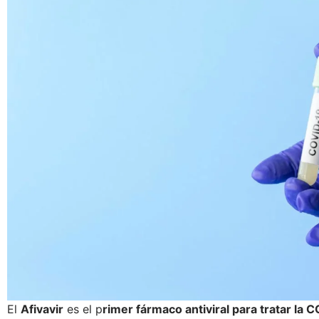
El
Afivavir
es el p
rimer fármaco antiviral para tratar la 