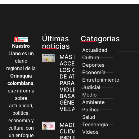
Últimas
Categorias
noticias
Nuestro
Actualidad
Llano
es un
MÁS MUJERES
Cultura
diario
ACCEDEN A
Deportes
regional de la
LOS CANALES
Economía
Orinoquía
DE ATENCIÓN
Entretenimiento
PARA
colombiana
,
Judicial
VIOLENCIAS
que informa
Medio
BASADAS EN
sobre
Ambiente
GÉNERO EN
actualidad,
VILLAVICENCIO
Política
política,
Salud
economía y
Tecnología
MADRES
cultura, con
CUIDADORAS
Videos
un enfoque
IMPULSAN SUS