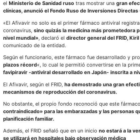
el
Ministerio de Sanidad ruso
tras mostrar una
gran efec
clínicas, anunció el Fondo Ruso de Inversiones Directas 
«El Afivavir no solo es el primer fármaco antiviral registr
coronavirus,
sino quizás la medicina más prometedora p
nivel mundial»
, declaró el
director general del FRID, Kiril
comunicado de la entidad.
Según el funcionario, este fármaco fue desarrollado y p
plazos récord
«, lo cual le permitió convertirse en la pri
favipiravir -antiviral desarrollado en Japón- inscrita a ni
El Afivavir, según el FRID,
ha demostrado una gran efectiv
mecanismos de reproducción del coronavirus.
No obstante, el propio fondo reconoció que este fármac
contraindicado» para las embarazadas y las personas q
planificación familiar.
Además, el FRID señaló que en un inicio
no estará a la ve
se utilizará en hospitales bajo observación médica