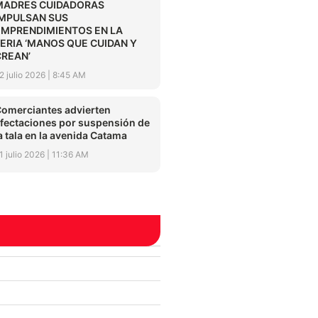
MADRES CUIDADORAS
IMPULSAN SUS
EMPRENDIMIENTOS EN LA
FERIA ‘MANOS QUE CUIDAN Y
CREAN’
2 julio 2026
8:45 AM
omerciantes advierten
fectaciones por suspensión de
a tala en la avenida Catama
1 julio 2026
11:36 AM