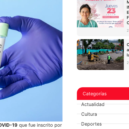
2
C
a
l
2
Categorías
Actualidad
Cultura
Deportes
COVID-19
que fue inscrito por