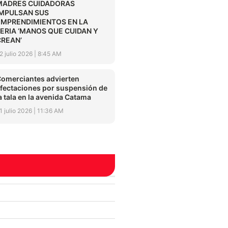
MADRES CUIDADORAS
IMPULSAN SUS
EMPRENDIMIENTOS EN LA
FERIA ‘MANOS QUE CUIDAN Y
CREAN’
2 julio 2026
8:45 AM
omerciantes advierten
fectaciones por suspensión de
a tala en la avenida Catama
1 julio 2026
11:36 AM