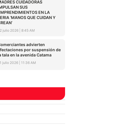
MADRES CUIDADORAS
IMPULSAN SUS
EMPRENDIMIENTOS EN LA
FERIA ‘MANOS QUE CUIDAN Y
CREAN’
2 julio 2026
8:45 AM
omerciantes advierten
fectaciones por suspensión de
a tala en la avenida Catama
1 julio 2026
11:36 AM