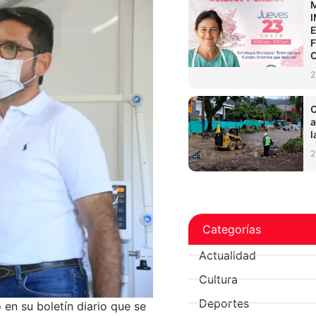
2
C
a
l
2
Categorías
Actualidad
Cultura
Deportes
ó en su boletín diario que se