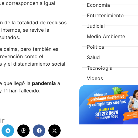
ue corresponden a igual
Economía
Entretenimiento
n de la totalidad de reclusos
Judicial
 internos, se revive la
Medio Ambiente
sultados.
Política
a calma, pero también es
prevención como el
Salud
s y el distanciamiento social
Tecnología
Videos
e que llegó la
pandemia
a
 11 han fallecido.
ir