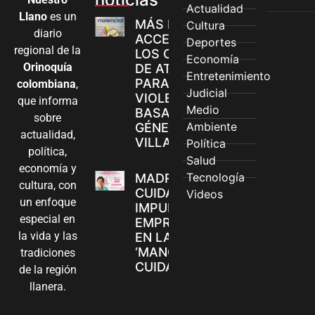
Actualidad
Llano
es un
MÁS MUJERES
Cultura
diario
ACCEDEN A
Deportes
regional de la
LOS CANALES
Economía
Orinoquía
DE ATENCIÓN
Entretenimiento
PARA
colombiana
,
Judicial
VIOLENCIAS
que informa
Medio
BASADAS EN
sobre
Ambiente
GÉNERO EN
actualidad,
VILLAVICENCIO
Política
política,
Salud
economía y
Tecnología
MADRES
cultura, con
CUIDADORAS
Videos
un enfoque
IMPULSAN SUS
especial en
EMPRENDIMIENTOS
la vida y las
EN LA FERIA
‘MANOS QUE
tradiciones
CUIDAN Y CREAN’
de la región
llanera.