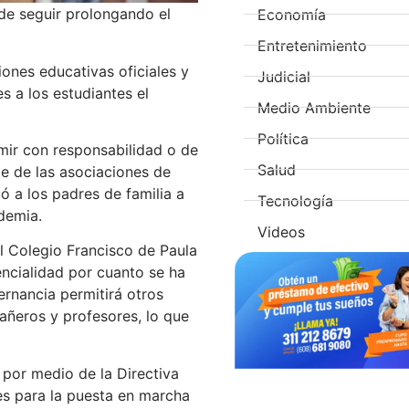
de seguir prolongando el
Economía
Entretenimiento
ones educativas oficiales y
Judicial
s a los estudiantes el
Medio Ambiente
Política
umir con responsabilidad o de
Salud
te de las asociaciones de
ó a los padres de familia a
Tecnología
 la pandemia.
Videos
el Colegio Francisco de Paula
ncialidad por cuanto se ha
ternancia permitirá otros
ñeros y profesores, lo que
 por medio de la Directiva
es para la puesta en marcha