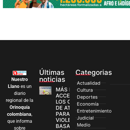
Últimas
Categorias
noticias
Nuestro
Actualidad
Llano
es un
MÁS MUJERES
Cultura
diario
ACCEDEN A
Deportes
regional de la
LOS CANALES
Economía
Orinoquía
DE ATENCIÓN
Entretenimiento
PARA
colombiana
,
Judicial
VIOLENCIAS
que informa
Medio
BASADAS EN
sobre