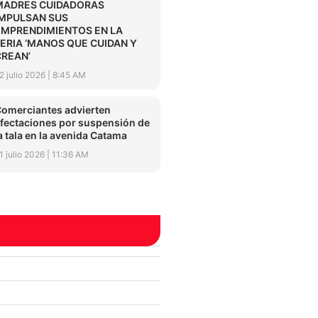
MADRES CUIDADORAS
IMPULSAN SUS
EMPRENDIMIENTOS EN LA
FERIA ‘MANOS QUE CUIDAN Y
CREAN’
2 julio 2026
8:45 AM
omerciantes advierten
fectaciones por suspensión de
a tala en la avenida Catama
1 julio 2026
11:36 AM