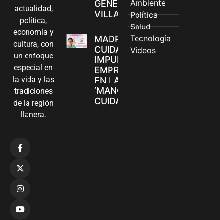
Ambiente
GÉNERO EN
actualidad,
VILLAVICENCIO
Política
política,
Salud
economía y
Tecnología
MADRES
cultura, con
CUIDADORAS
Videos
un enfoque
IMPULSAN SUS
especial en
EMPRENDIMIENTOS
la vida y las
EN LA FERIA
‘MANOS QUE
tradiciones
CUIDAN Y CREAN’
de la región
llanera.