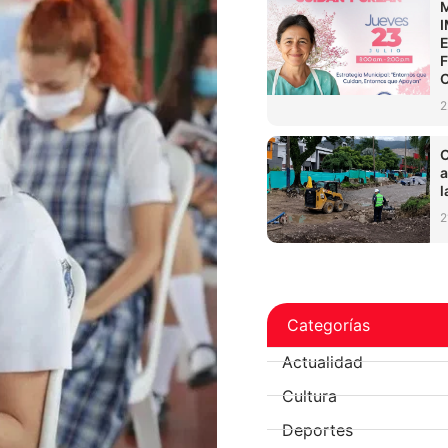
2
C
a
l
2
Categorías
Actualidad
Cultura
Deportes