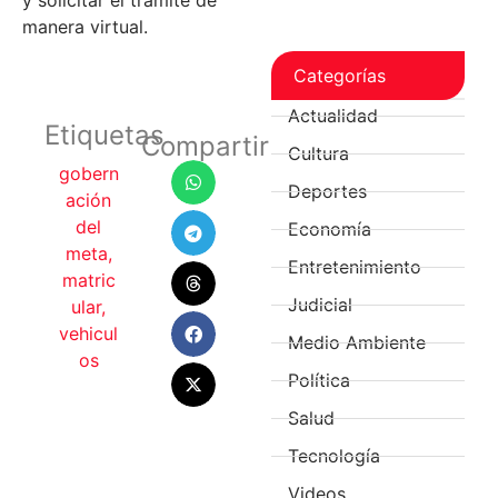
manera virtual.
Categorías
Actualidad
Etiquetas
Compartir
Cultura
gobern
Deportes
ación
del
Economía
meta
,
Entretenimiento
matric
Judicial
ular
,
vehicul
Medio Ambiente
os
Política
Salud
Tecnología
Videos