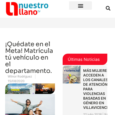
¡Quédate en el
Meta! Matrícula
tú vehículo en
Últimas Noticias
el
departamento.
MÁS MUJERES
ACCEDEN A
Wilnor Rodríguez
LOS CANALES
15/08/2020
DE ATENCIÓN
PARA
VIOLENCIAS
BASADAS EN
GÉNERO EN
VILLAVICENCIO
22 julio 2026
9:01