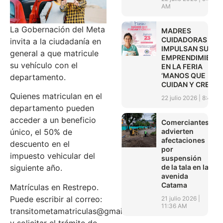
AM
La Gobernación del Meta
MADRES
CUIDADORAS
invita a la ciudadanía en
IMPULSAN SUS
general a que matricule
EMPRENDIMIENT
su vehículo con el
EN LA FERIA
‘MANOS QUE
departamento.
CUIDAN Y CREAN’
Quienes matriculan en el
22 julio 2026
8:45 A
departamento pueden
acceder a un beneficio
Comerciantes
advierten
único, el 50% de
afectaciones
descuento en el
por
impuesto vehicular del
suspensión
de la tala en la
siguiente año.
avenida
Catama
Matrículas en Restrepo.
Puede escribir al correo:
21 julio 2026
11:36 AM
transitometamatriculas@gmail.com
y solicitar el trámite de