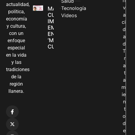
ri
Salud
actualidad,
v
Tecnología
MADRES
política,
CUIDADORAS
a
Videos
economía
IMPULSAN SUS
ci
y cultura,
EMPRENDIMIENTOS
d
con un
EN LA FERIA
a
‘MANOS QUE
enfoque
d
CUIDAN Y CREAN’
especial
T
en la vida
r
y las
a
tradiciones
t
de la
a
región
m
llanera.
ie
n
t
o
d
e