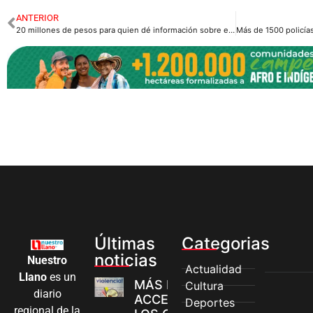
ANTERIOR
20 millones de pesos para quien dé información sobre el paradero del presunto abusador.
Últimas
Categorias
noticias
Nuestro
Actualidad
Llano
es un
MÁS MUJERES
Cultura
diario
ACCEDEN A
Deportes
regional de la