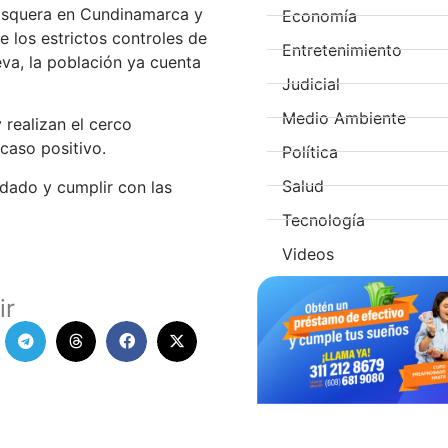
Mosquera en Cundinamarca y
Economía
e los estrictos controles de
Entretenimiento
eva, la población ya cuenta
Judicial
Medio Ambiente
 realizan el cerco
caso positivo.
Política
Salud
dado y cumplir con las
Tecnología
Videos
ir