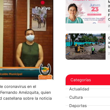
2
C
a
l
2
Categorías
e coronavirus en el
Actualidad
, Fernando Amézquita, quien
Cultura
 castellana sobre la noticia
Deportes