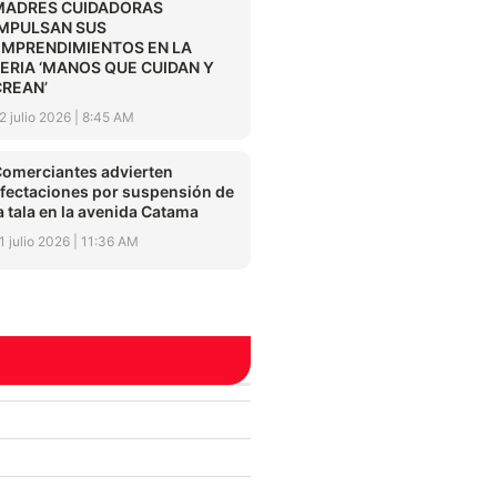
MADRES CUIDADORAS
IMPULSAN SUS
EMPRENDIMIENTOS EN LA
FERIA ‘MANOS QUE CUIDAN Y
CREAN’
2 julio 2026
8:45 AM
omerciantes advierten
fectaciones por suspensión de
a tala en la avenida Catama
1 julio 2026
11:36 AM