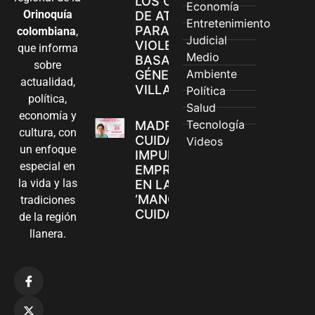
LOS CANALES
Economía
Orinoquía
DE ATENCIÓN
Entretenimiento
PARA
colombiana
,
Judicial
VIOLENCIAS
que informa
Medio
BASADAS EN
sobre
Ambiente
GÉNERO EN
actualidad,
VILLAVICENCIO
Política
política,
Salud
economía y
Tecnología
MADRES
cultura, con
CUIDADORAS
Videos
un enfoque
IMPULSAN SUS
especial en
EMPRENDIMIENTOS
la vida y las
EN LA FERIA
‘MANOS QUE
tradiciones
CUIDAN Y CREAN’
de la región
llanera.