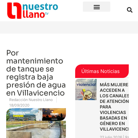
Por
mantenimiento
de tanque se
Últimas Noticias
registra baja
presión de agua
MÁS MUJERES
ACCEDEN A
en Villavicencio
LOS CANALES
Redacción Nuestro Llano
DE ATENCIÓN
18/09/2020
PARA
VIOLENCIAS
BASADAS EN
GÉNERO EN
VILLAVICENCIO
22 julio 2026
9:01