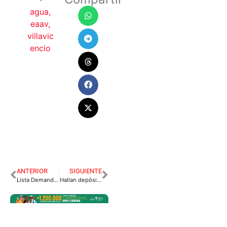
agua
,
eaav
,
villavic
encio
ANTERIOR
SIGUIENTE
Lista Demanda para Restituir 5.255 Hectáreas del Territorio Indígena La Sal, en Meta
Hallan depósito de elementos de comunicación de alias Gentil Duarte.