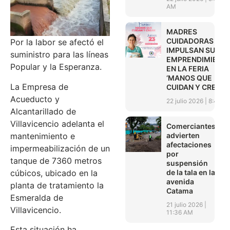
AM
MADRES
CUIDADORAS
Por la labor se afectó el
IMPULSAN SUS
suministro para las líneas
EMPRENDIMIENT
Popular y la Esperanza.
EN LA FERIA
‘MANOS QUE
La Empresa de
CUIDAN Y CREAN’
Acueducto y
22 julio 2026
8:45 A
Alcantarillado de
Villavicencio adelanta el
Comerciantes
advierten
mantenimiento e
afectaciones
impermeabilización de un
por
tanque de 7360 metros
suspensión
de la tala en la
cúbicos, ubicado en la
avenida
planta de tratamiento la
Catama
Esmeralda de
21 julio 2026
Villavicencio.
11:36 AM
Esta situación ha