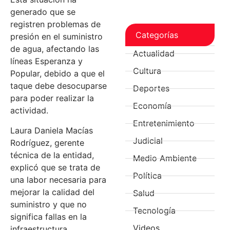
generado que se
registren problemas de
Categorías
presión en el suministro
de agua, afectando las
Actualidad
líneas Esperanza y
Cultura
Popular, debido a que el
taque debe desocuparse
Deportes
para poder realizar la
Economía
actividad.
Entretenimiento
Laura Daniela Macías
Judicial
Rodríguez, gerente
técnica de la entidad,
Medio Ambiente
explicó que se trata de
Política
una labor necesaria para
mejorar la calidad del
Salud
suministro y que no
Tecnología
significa fallas en la
Videos
infraestructura.