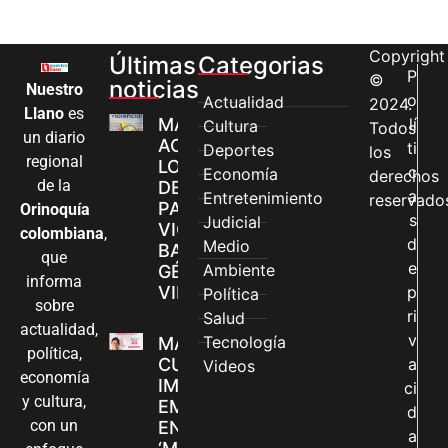
Copyright
Últimas
Categorias
P
©
noticias
Nuestro
o
Actualidad
2024.
Llano
es
MÁS MUJERES
lí
Cultura
Todos
un diario
ACCEDEN A
ti
Deportes
los
regional
LOS CANALES
c
Economía
derechos
de la
DE ATENCIÓN
a
Entretenimiento
reservado
PARA
Orinoquía
s
Judicial
VIOLENCIAS
colombiana
,
d
Medio
BASADAS EN
que
e
Ambiente
GÉNERO EN
informa
VILLAVICENCIO
p
Política
sobre
ri
Salud
actualidad,
v
Tecnología
MADRES
política,
CUIDADORAS
a
Videos
economía
IMPULSAN SUS
ci
y cultura,
EMPRENDIMIENTOS
d
con un
EN LA FERIA
a