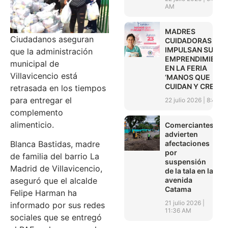
AM
MADRES
Ciudadanos aseguran
CUIDADORAS
IMPULSAN SUS
que la administración
EMPRENDIMIENT
municipal de
EN LA FERIA
Villavicencio está
‘MANOS QUE
CUIDAN Y CREAN’
retrasada en los tiempos
para entregar el
22 julio 2026
8:45 A
complemento
alimenticio.
Comerciantes
advierten
afectaciones
Blanca Bastidas, madre
por
de familia del barrio La
suspensión
Madrid de Villavicencio,
de la tala en la
avenida
aseguró que el alcalde
Catama
Felipe Harman ha
21 julio 2026
informado por sus redes
11:36 AM
sociales que se entregó