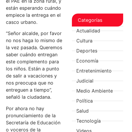
el PAE en la zona rural, y
están esperando cuándo
empiece la entrega en el
Categorías
casco urbano.
Actualidad
“Señor alcalde, por favor
no nos haga lo mismo de
Cultura
la vez pasada. Queremos
Deportes
saber cuándo entregan
Economía
este complemento para
los niños. Están a punto
Entretenimiento
de salir a vacaciones y
Judicial
nos preocupa que no
entreguen a tiempo”,
Medio Ambiente
señaló la ciudadana.
Política
Por ahora no hay
Salud
pronunciamiento de la
Tecnología
Secretaría de Educación
o voceros de la
Videos