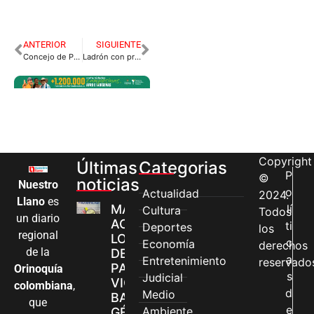
ANTERIOR
SIGUIENTE
Concejo de Puerto López a extras para elegir nuevo personero
Ladrón con prisión domiciliaria andaba por la calle como si nada
Copyright
Últimas
Categorias
P
©
noticias
Nuestro
o
Actualidad
2024.
Llano
es
MÁS MUJERES
lí
Cultura
Todos
un diario
ACCEDEN A
ti
Deportes
los
regional
LOS CANALES
c
Economía
derechos
de la
DE ATENCIÓN
a
Entretenimiento
reservado
PARA
Orinoquía
s
Judicial
VIOLENCIAS
colombiana
,
d
Medio
BASADAS EN
que
e
Ambiente
GÉNERO EN