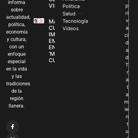
informa
VILLAVICENCIO
p
Política
sobre
ri
Salud
actualidad,
v
Tecnología
MADRES
política,
CUIDADORAS
a
Videos
economía
IMPULSAN SUS
ci
y cultura,
EMPRENDIMIENTOS
d
con un
EN LA FERIA
a
‘MANOS QUE
enfoque
d
CUIDAN Y CREAN’
especial
T
en la vida
r
y las
a
tradiciones
t
de la
a
región
m
llanera.
ie
n
t
o