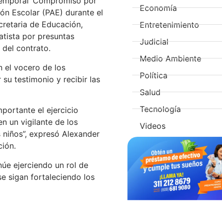
 Temporal ‘Compromiso por
Economía
ión Escolar (PAE) durante el
ecretaria de Educación,
Entretenimiento
atista por presuntas
Judicial
 del contrato.
Medio Ambiente
n el vocero de los
Política
 su testimonio y recibir las
Salud
Tecnología
portante el ejercicio
n un vigilante de los
Videos
s niños”, expresó Alexander
ción.
núe ejerciendo un rol de
se sigan fortaleciendo los