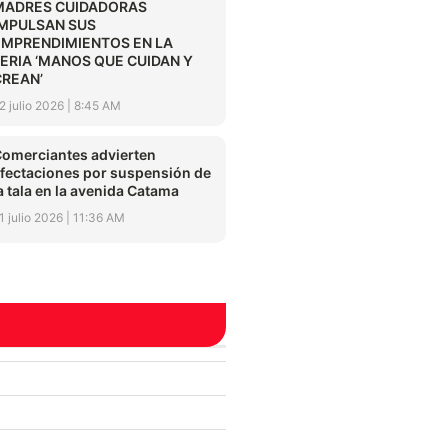
MADRES CUIDADORAS
IMPULSAN SUS
EMPRENDIMIENTOS EN LA
FERIA ‘MANOS QUE CUIDAN Y
CREAN’
2 julio 2026
8:45 AM
omerciantes advierten
fectaciones por suspensión de
a tala en la avenida Catama
1 julio 2026
11:36 AM