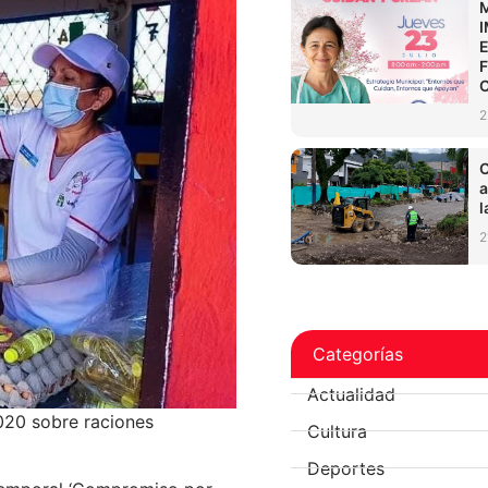
2
C
a
l
2
Categorías
Actualidad
020 sobre raciones
Cultura
Deportes