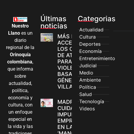
Últimas
Categorias
noticias
Nuestro
Actualidad
Llano
es un
MÁS MUJERES
Cultura
diario
ACCEDEN A
Deportes
regional de la
LOS CANALES
Economía
Orinoquía
DE ATENCIÓN
Entretenimiento
PARA
colombiana
,
Judicial
VIOLENCIAS
que informa
Medio
BASADAS EN
sobre
Ambiente
GÉNERO EN
actualidad,
VILLAVICENCIO
Política
política,
Salud
economía y
Tecnología
MADRES
cultura, con
CUIDADORAS
Videos
un enfoque
IMPULSAN SUS
especial en
EMPRENDIMIENTOS
la vida y las
EN LA FERIA
‘MANOS QUE
tradiciones