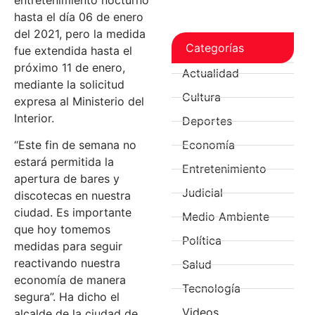
hasta el día 06 de enero
del 2021, pero la medida
Categorías
fue extendida hasta el
próximo 11 de enero,
Actualidad
mediante la solicitud
Cultura
expresa al Ministerio del
Interior.
Deportes
“Este fin de semana no
Economía
estará permitida la
Entretenimiento
apertura de bares y
Judicial
discotecas en nuestra
ciudad. Es importante
Medio Ambiente
que hoy tomemos
Política
medidas para seguir
reactivando nuestra
Salud
economía de manera
Tecnología
segura”. Ha dicho el
Videos
alcalde de la ciudad de