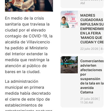
AM
MADRES
En medio de la crisis
CUIDADORAS
sanitaria que traviesa la
IMPULSAN SUS
EMPRENDIMIENT
ciudad por el elevado
EN LA FERIA
contagio de COVID-19, la
‘MANOS QUE
alcaldía de Villavicencio
CUIDAN Y CREAN’
ha pedido al Ministerio
22 julio 2026
8:45 A
del Interior extender la
medida que restringe la
Comerciantes
advierten
atención al público de
afectaciones
bares en la ciudad.
por
suspensión
La administración
de la tala en la
municipal en primera
avenida
Catama
medida había decretado
el cierre de este tipo de
21 julio 2026
11:36 AM
establecimientos de
entretenimiento nocturno