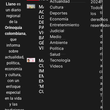
o
Actualidad
2024.
Llano
es
MÁS MUJERES
lí
Cultura
Todos
un diario
ACCEDEN A
ti
Deportes
los
regional
LOS CANALES
c
Economía
derechos
de la
DE ATENCIÓN
a
Entretenimiento
reservado
PARA
Orinoquía
s
Judicial
VIOLENCIAS
colombiana
,
d
Medio
BASADAS EN
que
e
Ambiente
GÉNERO EN
informa
VILLAVICENCIO
p
Política
sobre
ri
Salud
actualidad,
v
Tecnología
MADRES
política,
CUIDADORAS
a
Videos
economía
IMPULSAN SUS
ci
y cultura,
EMPRENDIMIENTOS
d
con un
EN LA FERIA
a
‘MANOS QUE
enfoque
d
CUIDAN Y CREAN’
especial
T
en la vida
r
y las
a