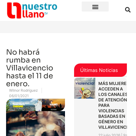
No habrá
rumba en
Villavicencio
Últimas Noticias
hasta el 11 de
enero.
MÁS MUJERES
ACCEDEN A
Wilnor Rodríguez
LOS CANALES
06/01/2021
DE ATENCIÓN
PARA
VIOLENCIAS
BASADAS EN
GÉNERO EN
VILLAVICENCIO
22 julio 2026
9:01