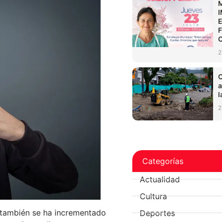
2
C
a
l
2
Categorías
Actualidad
Cultura
, también se ha incrementado
Deportes