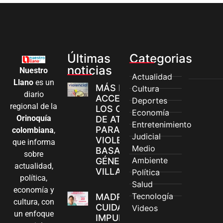
Últimas
Categorias
noticias
Nuestro
Actualidad
Llano
es un
MÁS MUJERES
Cultura
diario
ACCEDEN A
Deportes
regional de la
LOS CANALES
Economía
Orinoquía
DE ATENCIÓN
Entretenimiento
PARA
colombiana
,
Judicial
VIOLENCIAS
que informa
Medio
BASADAS EN
sobre
Ambiente
GÉNERO EN
actualidad,
VILLAVICENCIO
Política
política,
Salud
economía y
Tecnología
MADRES
cultura, con
CUIDADORAS
Videos
un enfoque
IMPULSAN SUS