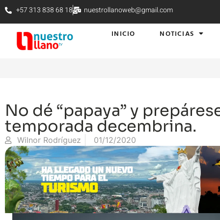
+57 313 838 68 18
nuestrollanoweb@gmail.com
INICIO
NOTICIAS
No dé “papaya” y prepárese
temporada decembrina.
Wilnor Rodríguez
01/12/2020