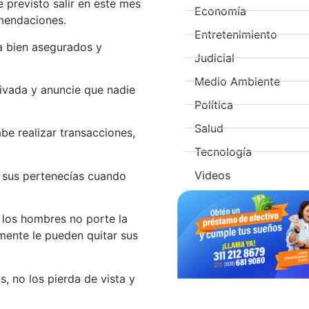
e previsto salir en este mes
Economía
omendaciones.
Entretenimiento
da bien asegurados y
Judicial
Medio Ambiente
rivada y anuncie que nadie
Política
Salud
abe realizar transacciones,
Tecnología
Videos
 sus pertenecías cuando
 los hombres no porte la
ilmente le pueden quitar sus
, no los pierda de vista y