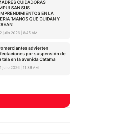
MADRES CUIDADORAS
IMPULSAN SUS
EMPRENDIMIENTOS EN LA
FERIA ‘MANOS QUE CUIDAN Y
CREAN’
2 julio 2026
8:45 AM
omerciantes advierten
fectaciones por suspensión de
a tala en la avenida Catama
1 julio 2026
11:36 AM