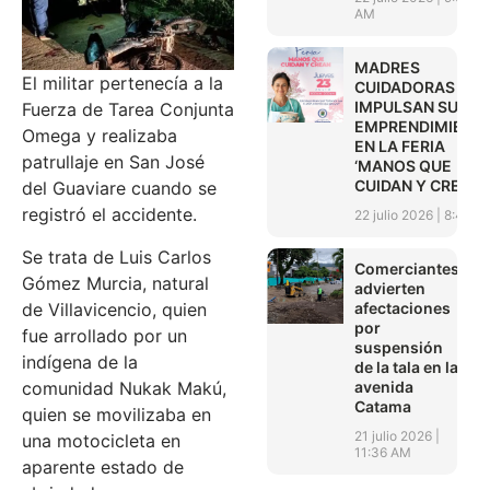
AM
MADRES
El militar pertenecía a la
CUIDADORAS
IMPULSAN SUS
Fuerza de Tarea Conjunta
EMPRENDIMIENT
Omega y realizaba
EN LA FERIA
patrullaje en San José
‘MANOS QUE
CUIDAN Y CREAN’
del Guaviare cuando se
registró el accidente.
22 julio 2026
8:45 A
Se trata de Luis Carlos
Comerciantes
Gómez Murcia, natural
advierten
de Villavicencio, quien
afectaciones
por
fue arrollado por un
suspensión
indígena de la
de la tala en la
comunidad Nukak Makú,
avenida
Catama
quien se movilizaba en
21 julio 2026
una motocicleta en
11:36 AM
aparente estado de