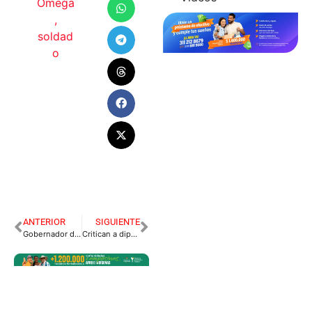
Omega
,
soldad
o
ANTERIOR
SIGUIENTE
Gobernador de Guaviare dio positivo para covid-19
Critican a diputado Arley Gómez por irse de paseo y no asistir a sesiones