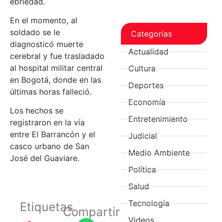
ebriedad.
En el momento, al
soldado se le
Categorías
diagnosticó muerte
Actualidad
cerebral y fue trasladado
al hospital militar central
Cultura
en Bogotá, donde en las
Deportes
últimas horas falleció.
Economía
Los hechos se
Entretenimiento
registraron en la vía
entre El Barrancón y el
Judicial
casco urbano de San
Medio Ambiente
José del Guaviare.
Política
Salud
Tecnología
Etiquetas
Compartir
Videos