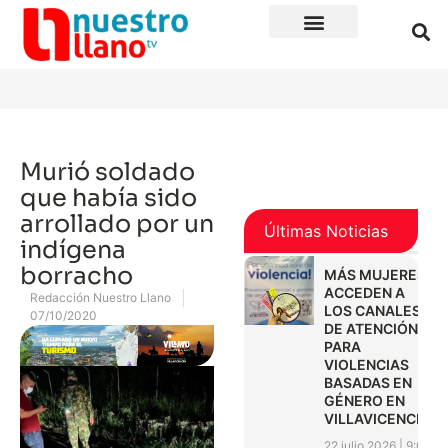
Murió soldado
que había sido
arrollado por un
Últimas Noticias
indígena
borracho
MÁS MUJERES
ACCEDEN A
Redacción Nuestro Llano
LOS CANALES
07/10/2020
DE ATENCIÓN
PARA
VIOLENCIAS
BASADAS EN
GÉNERO EN
VILLAVICENCIO
22 julio 2026
9:01