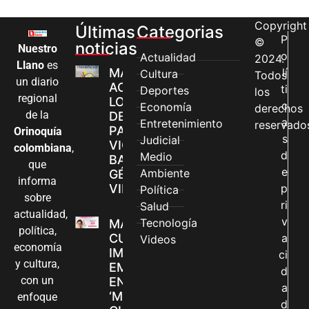
Copyright
Últimas
Categorias
P
©
noticias
Nuestro
o
Actualidad
2024.
Llano
es
MÁS MUJERES
lí
Cultura
Todos
un diario
ACCEDEN A
ti
Deportes
los
regional
LOS CANALES
c
Economía
derechos
de la
DE ATENCIÓN
a
Entretenimiento
reservado
PARA
Orinoquía
s
Judicial
VIOLENCIAS
colombiana
,
d
Medio
BASADAS EN
que
e
Ambiente
GÉNERO EN
informa
VILLAVICENCIO
p
Política
sobre
ri
Salud
actualidad,
v
Tecnología
MADRES
política,
CUIDADORAS
a
Videos
economía
IMPULSAN SUS
ci
y cultura,
EMPRENDIMIENTOS
d
con un
EN LA FERIA
a
‘MANOS QUE
enfoque
d