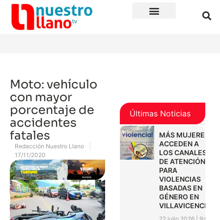
Moto: vehículo
con mayor
porcentaje de
Últimas Noticias
accidentes
fatales
MÁS MUJERES
ACCEDEN A
Redacción Nuestro Llano
LOS CANALES
17/11/2020
DE ATENCIÓN
PARA
VIOLENCIAS
BASADAS EN
GÉNERO EN
VILLAVICENCIO
22 julio 2026
9:01