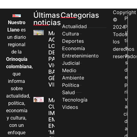
Copyright
Últimas
Categorias
P
©
noticias
Nuestro
o
Actualidad
2024.
Llano
es
MÁS MUJERES
lí
Cultura
Todos
un diario
ACCEDEN A
ti
Deportes
los
regional
LOS CANALES
c
Economía
derechos
de la
DE ATENCIÓN
a
Entretenimiento
reservado
PARA
Orinoquía
s
Judicial
VIOLENCIAS
colombiana
,
d
Medio
BASADAS EN
que
e
Ambiente
GÉNERO EN
informa
VILLAVICENCIO
p
Política
sobre
ri
Salud
actualidad,
v
Tecnología
MADRES
política,
CUIDADORAS
a
Videos
economía
IMPULSAN SUS
ci
y cultura,
EMPRENDIMIENTOS
d
con un
EN LA FERIA
a
‘MANOS QUE
enfoque
d