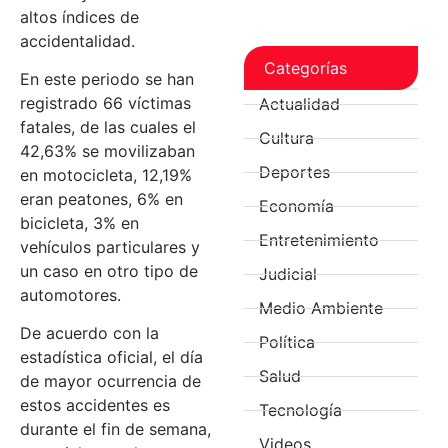
altos índices de
accidentalidad.
Categorías
En este periodo se han
registrado 66 víctimas
Actualidad
fatales, de las cuales el
Cultura
42,63% se movilizaban
Deportes
en motocicleta, 12,19%
eran peatones, 6% en
Economía
bicicleta, 3% en
Entretenimiento
vehículos particulares y
un caso en otro tipo de
Judicial
automotores.
Medio Ambiente
De acuerdo con la
Política
estadística oficial, el día
Salud
de mayor ocurrencia de
estos accidentes es
Tecnología
durante el fin de semana,
Videos