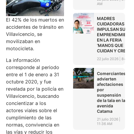
AM
MADRES
El 42% de los muertos en
CUIDADORAS
accidentes de tránsito en
IMPULSAN SUS
Villavicencio, se
EMPRENDIMIENT
EN LA FERIA
movilizaban en
‘MANOS QUE
motocicleta.
CUIDAN Y CREAN’
22 julio 2026
8:45 A
La información
corresponde al periodo
Comerciantes
entre el 1 de enero a 31
advierten
octubre 2020, y fue
afectaciones
revelada por la policía en
por
suspensión
Villavicencio, buscando
de la tala en la
concientizar a los
avenida
actores viales sobre el
Catama
cumplimiento de las
21 julio 2026
11:36 AM
normas, convivencia en
las vías y reducir los