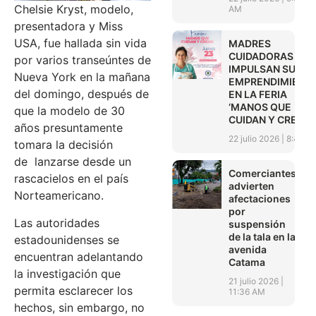
Chelsie Kryst, modelo,
AM
presentadora y Miss
USA, fue hallada sin vida
MADRES
CUIDADORAS
por varios transeúntes de
IMPULSAN SUS
Nueva York en la mañana
EMPRENDIMIENT
del domingo, después de
EN LA FERIA
‘MANOS QUE
que la modelo de 30
CUIDAN Y CREAN’
años presuntamente
22 julio 2026
8:45 A
tomara la decisión
de lanzarse desde un
Comerciantes
rascacielos en el país
advierten
Norteamericano.
afectaciones
por
Las autoridades
suspensión
de la tala en la
estadounidenses se
avenida
encuentran adelantando
Catama
la investigación que
21 julio 2026
permita esclarecer los
11:36 AM
hechos, sin embargo, no