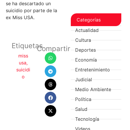
se ha descartado un
suicidio por parte de la
ex Miss USA.
Categorías
Actualidad
Cultura
Etiquetas
Compartir
Deportes
miss
Economía
usa
,
suicidi
Entretenimiento
o
Judicial
Medio Ambiente
Política
Salud
Tecnología
Videos