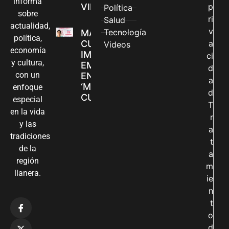
informa
VILLAVICENCIO
p
Política
sobre
ri
Salud
actualidad,
v
Tecnología
MADRES
política,
CUIDADORAS
a
Videos
economía
IMPULSAN SUS
ci
y cultura,
EMPRENDIMIENTOS
d
con un
EN LA FERIA
a
‘MANOS QUE
enfoque
d
CUIDAN Y CREAN’
especial
T
en la vida
r
y las
a
tradiciones
t
de la
a
región
m
llanera.
ie
n
t
o
d