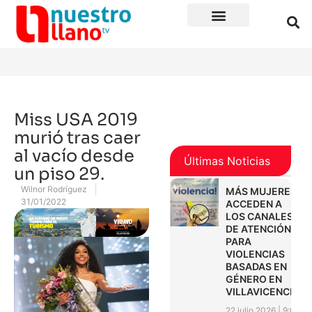
Miss USA 2019
murió tras caer
al vacío desde
Últimas Noticias
un piso 29.
Wilnor Rodríguez
MÁS MUJERES
31/01/2022
ACCEDEN A
LOS CANALES
DE ATENCIÓN
PARA
VIOLENCIAS
BASADAS EN
GÉNERO EN
VILLAVICENCIO
22 julio 2026
9:01