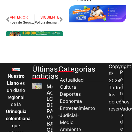
ANTERIOR
SIGUIENTE
«Ley de Seguridad Ciudadana, uno de los mayores aciertos del gobierno Duque»: Senador ‘Manguito’
Policía desmanteló vivienda donde se expendían sustancias alucinógenas en Restrepo.
Copyright
Últimas
Categorias
P
©
noticias
Nuestro
o
Actualidad
2024.
Llano
es
MÁS MUJERES
lí
Cultura
Todos
un diario
ACCEDEN A
ti
Deportes
los
regional
LOS CANALES
c
Economía
derechos
de la
DE ATENCIÓN
a
Entretenimiento
reservado
PARA
Orinoquía
s
Judicial
VIOLENCIAS
colombiana
,
d
Medio
BASADAS EN
que
e
Ambiente
GÉNERO EN