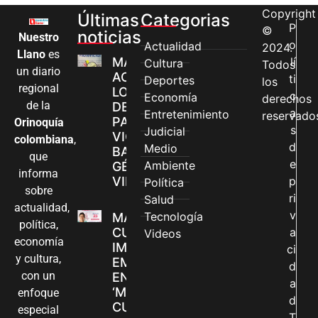
Copyright
Últimas
Categorias
P
©
noticias
Nuestro
o
Actualidad
2024.
Llano
es
MÁS MUJERES
lí
Cultura
Todos
un diario
ACCEDEN A
ti
Deportes
los
regional
LOS CANALES
c
Economía
derechos
de la
DE ATENCIÓN
a
Entretenimiento
reservado
PARA
Orinoquía
s
Judicial
VIOLENCIAS
colombiana
,
d
Medio
BASADAS EN
que
e
Ambiente
GÉNERO EN
informa
VILLAVICENCIO
p
Política
sobre
ri
Salud
actualidad,
v
Tecnología
MADRES
política,
CUIDADORAS
a
Videos
economía
IMPULSAN SUS
ci
y cultura,
EMPRENDIMIENTOS
d
con un
EN LA FERIA
a
‘MANOS QUE
enfoque
d
CUIDAN Y CREAN’
especial
T