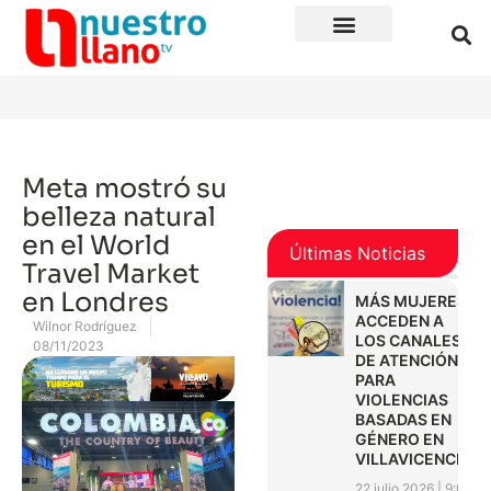
Meta mostró su
belleza natural
en el World
Últimas Noticias
Travel Market
en Londres
MÁS MUJERES
ACCEDEN A
Wilnor Rodríguez
LOS CANALES
08/11/2023
DE ATENCIÓN
PARA
VIOLENCIAS
BASADAS EN
GÉNERO EN
VILLAVICENCIO
22 julio 2026
9:01