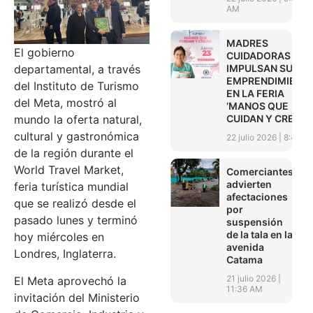
AM
MADRES
El gobierno
CUIDADORAS
IMPULSAN SUS
departamental, a través
EMPRENDIMIENT
del Instituto de Turismo
EN LA FERIA
del Meta, mostró al
‘MANOS QUE
CUIDAN Y CREAN’
mundo la oferta natural,
cultural y gastronómica
22 julio 2026
8:45 A
de la región durante el
World Travel Market,
Comerciantes
advierten
feria turística mundial
afectaciones
que se realizó desde el
por
pasado lunes y terminó
suspensión
de la tala en la
hoy miércoles en
avenida
Londres, Inglaterra.
Catama
21 julio 2026
El Meta aprovechó la
11:36 AM
invitación del Ministerio