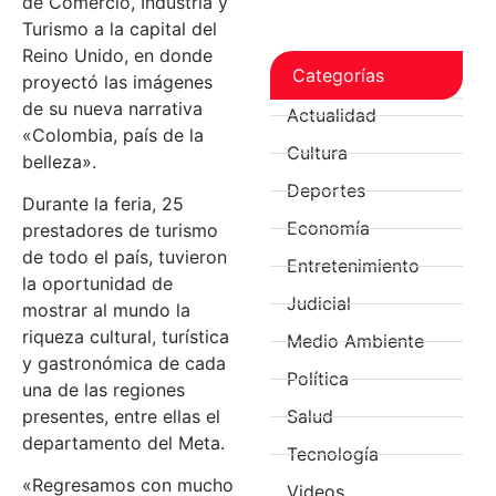
de Comercio, Industria y
Turismo a la capital del
Reino Unido, en donde
Categorías
proyectó las imágenes
de su nueva narrativa
Actualidad
«Colombia, país de la
Cultura
belleza».
Deportes
Durante la feria, 25
Economía
prestadores de turismo
de todo el país, tuvieron
Entretenimiento
la oportunidad de
Judicial
mostrar al mundo la
riqueza cultural, turística
Medio Ambiente
y gastronómica de cada
Política
una de las regiones
presentes, entre ellas el
Salud
departamento del Meta.
Tecnología
«Regresamos con mucho
Videos