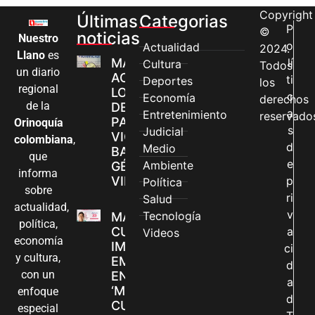
Copyright
Últimas
Categorias
P
©
noticias
Nuestro
o
Actualidad
2024.
Llano
es
MÁS MUJERES
lí
Cultura
Todos
un diario
ACCEDEN A
ti
Deportes
los
regional
LOS CANALES
c
Economía
derechos
de la
DE ATENCIÓN
a
Entretenimiento
reservado
PARA
Orinoquía
s
Judicial
VIOLENCIAS
colombiana
,
d
Medio
BASADAS EN
que
e
Ambiente
GÉNERO EN
informa
VILLAVICENCIO
p
Política
sobre
ri
Salud
actualidad,
v
Tecnología
MADRES
política,
CUIDADORAS
a
Videos
economía
IMPULSAN SUS
ci
y cultura,
EMPRENDIMIENTOS
d
con un
EN LA FERIA
a
‘MANOS QUE
enfoque
d
CUIDAN Y CREAN’
especial