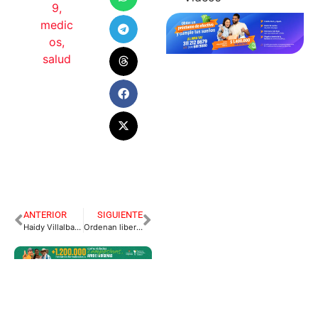
9
,
medic
os
,
salud
ANTERIOR
SIGUIENTE
Haidy Villalba nueva directora de Turismo Meta
Ordenan libertad para Álvaro Uribe Vélez.