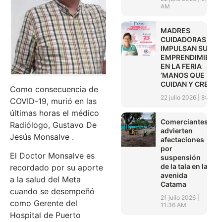
AM
MADRES
CUIDADORAS
IMPULSAN SUS
EMPRENDIMIENT
EN LA FERIA
‘MANOS QUE
CUIDAN Y CREAN’
Como consecuencia de
22 julio 2026
8:45 A
COVID-19, murió en las
últimas horas el médico
Comerciantes
Radiólogo, Gustavo De
advierten
Jesús Monsalve .
afectaciones
por
El Doctor Monsalve es
suspensión
de la tala en la
recordado por su aporte
avenida
a la salud del Meta
Catama
cuando se desempeñó
21 julio 2026
como Gerente del
11:36 AM
Hospital de Puerto