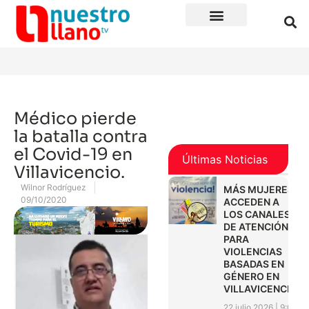
Médico pierde
la batalla contra
el Covid-19 en
Últimas Noticias
Villavicencio.
Wilnor Rodríguez
MÁS MUJERES
09/10/2020
ACCEDEN A
LOS CANALES
DE ATENCIÓN
PARA
VIOLENCIAS
BASADAS EN
GÉNERO EN
VILLAVICENCIO
22 julio 2026
9:01