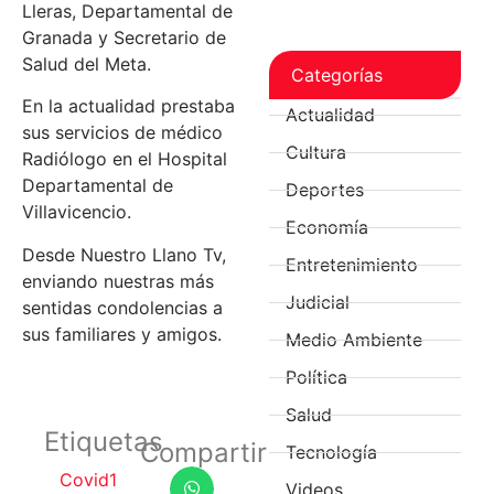
Lleras, Departamental de
Granada y Secretario de
Salud del Meta.
Categorías
En la actualidad prestaba
Actualidad
sus servicios de médico
Cultura
Radiólogo en el Hospital
Departamental de
Deportes
Villavicencio.
Economía
Desde Nuestro Llano Tv,
Entretenimiento
enviando nuestras más
Judicial
sentidas condolencias a
sus familiares y amigos.
Medio Ambiente
Política
Salud
Etiquetas
Compartir
Tecnología
Covid1
Videos