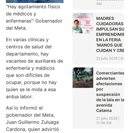
AM
“Hay agotamiento físico
de médicos y
MADRES
enfermeras”: Gobernador
CUIDADORAS
del Meta.
IMPULSAN SUS
EMPRENDIMIENT
En varias clínicas y
EN LA FERIA
‘MANOS QUE
centros de salud del
CUIDAN Y CREAN’
departamento, hay
22 julio 2026
8:45 A
vacantes de auxiliares de
enfermería y médicos
Comerciantes
que son difíciles de
advierten
ocupar, porque no hay
afectaciones
por
quien se le mida a esa
suspensión
ardua labor.
de la tala en la
avenida
Así lo informó el
Catama
gobernador del Meta,
21 julio 2026
Juan Guillermo Zuluaga
11:36 AM
Cardona, quien advirtió