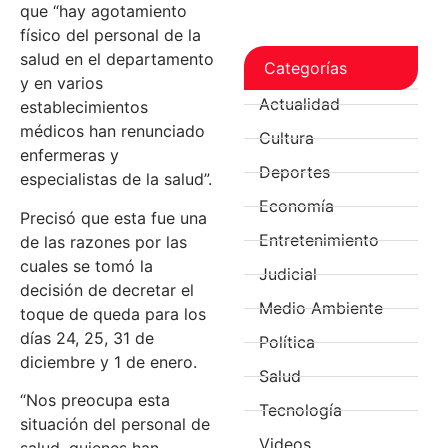
que “hay agotamiento
físico del personal de la
salud en el departamento
Categorías
y en varios
Actualidad
establecimientos
médicos han renunciado
Cultura
enfermeras y
Deportes
especialistas de la salud”.
Economía
Precisó que esta fue una
Entretenimiento
de las razones por las
cuales se tomó la
Judicial
decisión de decretar el
Medio Ambiente
toque de queda para los
días 24, 25, 31 de
Política
diciembre y 1 de enero.
Salud
“Nos preocupa esta
Tecnología
situación del personal de
Videos