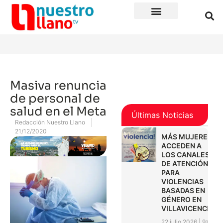
Masiva renuncia
de personal de
salud en el Meta
Últimas Noticias
Redacción Nuestro Llano
21/12/2020
MÁS MUJERES
ACCEDEN A
LOS CANALES
DE ATENCIÓN
PARA
VIOLENCIAS
BASADAS EN
GÉNERO EN
VILLAVICENCIO
22 julio 2026
9:01