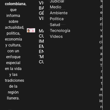
s
Judicial
VIOLENCIAS
colombiana
,
d
Medio
BASADAS EN
que
e
Ambiente
GÉNERO EN
informa
VILLAVICENCIO
p
Política
sobre
ri
Salud
actualidad,
v
Tecnología
MADRES
política,
CUIDADORAS
a
Videos
economía
IMPULSAN SUS
ci
y cultura,
EMPRENDIMIENTOS
d
con un
EN LA FERIA
a
‘MANOS QUE
enfoque
d
CUIDAN Y CREAN’
especial
T
en la vida
r
y las
a
tradiciones
t
de la
a
región
m
llanera.
ie
n