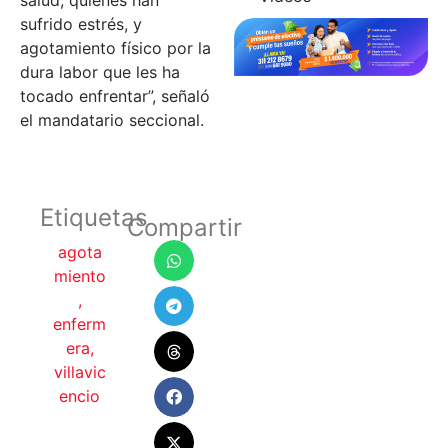
salud, quienes han
sufrido estrés, y
agotamiento físico por la
dura labor que les ha
tocado enfrentar”, señaló
el mandatario seccional.
Etiquetas
Compartir
agota
miento
,
enferm
era
,
villavic
encio