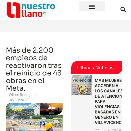
Más de 2.200
empleos de
reactivaron tras
Últimas Noticias
el reinicio de 43
obras en el
MÁS MUJERES
ACCEDEN A
Meta.
LOS CANALES
Wilnor Rodríguez
DE ATENCIÓN
08/09/2020
PARA
VIOLENCIAS
BASADAS EN
GÉNERO EN
VILLAVICENCIO
22 julio 2026
9:01