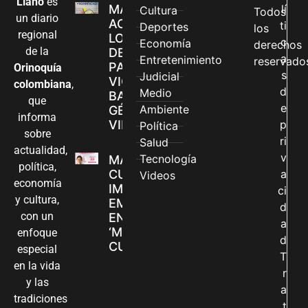
Llano
es
MÁS MUJERES
lí
Cultura
Todos
un diario
ACCEDEN A
ti
Deportes
los
regional
LOS CANALES
c
Economía
derechos
de la
DE ATENCIÓN
a
Entretenimiento
reservado
PARA
Orinoquía
s
Judicial
VIOLENCIAS
colombiana
,
d
Medio
BASADAS EN
que
e
Ambiente
GÉNERO EN
informa
VILLAVICENCIO
p
Política
sobre
ri
Salud
actualidad,
v
Tecnología
MADRES
política,
CUIDADORAS
a
Videos
economía
IMPULSAN SUS
ci
y cultura,
EMPRENDIMIENTOS
d
con un
EN LA FERIA
a
‘MANOS QUE
enfoque
d
CUIDAN Y CREAN’
especial
T
en la vida
r
y las
a
tradiciones
t