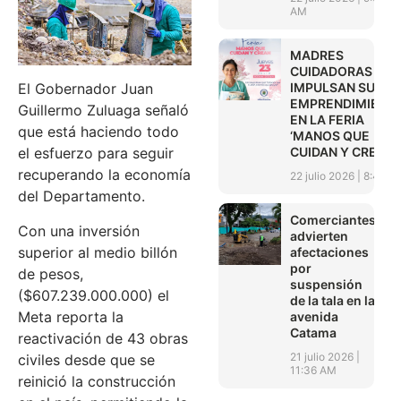
AM
MADRES
CUIDADORAS
IMPULSAN SUS
El Gobernador Juan
EMPRENDIMIENT
Guillermo Zuluaga señaló
EN LA FERIA
que está haciendo todo
‘MANOS QUE
CUIDAN Y CREAN’
el esfuerzo para seguir
recuperando la economía
22 julio 2026
8:45 A
del Departamento.
Comerciantes
Con una inversión
advierten
superior al medio billón
afectaciones
por
de pesos,
suspensión
($607.239.000.000) el
de la tala en la
Meta reporta la
avenida
Catama
reactivación de 43 obras
21 julio 2026
civiles desde que se
11:36 AM
reinició la construcción