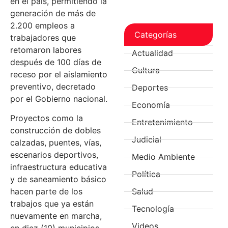
en el país, permitiendo la
generación de más de
2.200 empleos a
Categorías
trabajadores que
retomaron labores
Actualidad
después de 100 días de
Cultura
receso por el aislamiento
preventivo, decretado
Deportes
por el Gobierno nacional.
Economía
Proyectos como la
Entretenimiento
construcción de dobles
Judicial
calzadas, puentes, vías,
escenarios deportivos,
Medio Ambiente
infraestructura educativa
Política
y de saneamiento básico
hacen parte de los
Salud
trabajos que ya están
Tecnología
nuevamente en marcha,
Videos