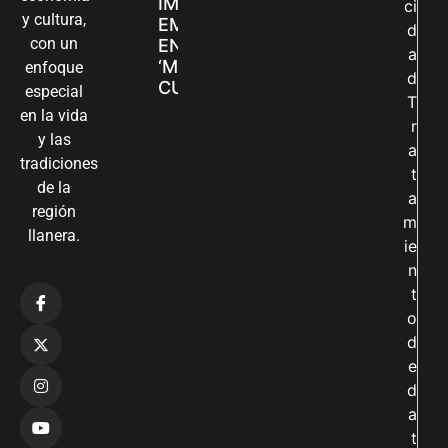
IMPULSAN SUS
ci
y cultura,
EMPRENDIMIENTOS
d
con un
EN LA FERIA
a
‘MANOS QUE
enfoque
d
CUIDAN Y CREAN’
especial
T
en la vida
r
y las
a
tradiciones
t
de la
a
región
m
llanera.
ie
n
t
o
d
e
d
a
t