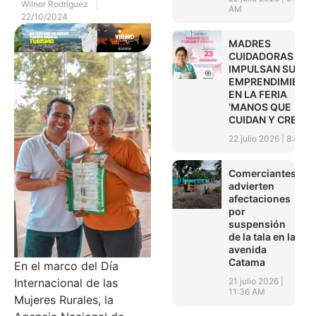
Wilnor Rodríguez
AM
22/10/2024
MADRES
CUIDADORAS
IMPULSAN SUS
EMPRENDIMIENT
EN LA FERIA
‘MANOS QUE
CUIDAN Y CREAN’
22 julio 2026
8:45 A
Comerciantes
advierten
afectaciones
por
suspensión
de la tala en la
avenida
Catama
En el marco del Día
21 julio 2026
Internacional de las
11:36 AM
Mujeres Rurales, la