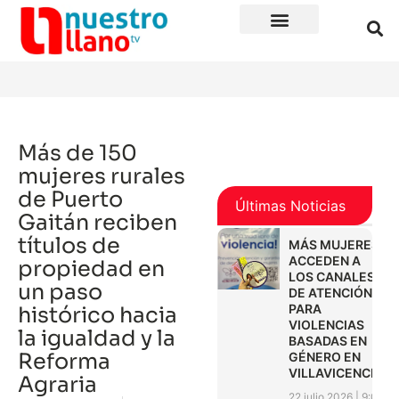
Más de 150
mujeres rurales
de Puerto
Últimas Noticias
Gaitán reciben
títulos de
MÁS MUJERES
ACCEDEN A
propiedad en
LOS CANALES
un paso
DE ATENCIÓN
PARA
histórico hacia
VIOLENCIAS
la igualdad y la
BASADAS EN
Reforma
GÉNERO EN
VILLAVICENCIO
Agraria
22 julio 2026
9:01