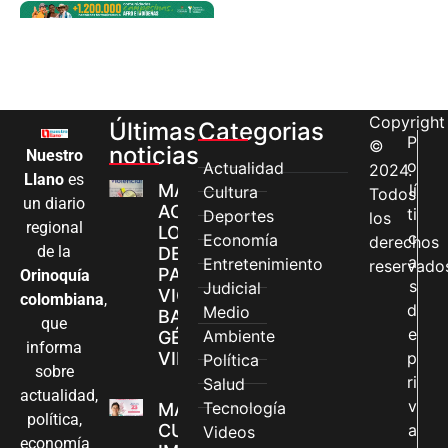
Copyright
Últimas
Categorias
P
©
noticias
Nuestro
o
Actualidad
2024.
Llano
es
MÁS MUJERES
lí
Cultura
Todos
un diario
ACCEDEN A
ti
Deportes
los
regional
LOS CANALES
c
Economía
derechos
de la
DE ATENCIÓN
a
Entretenimiento
reservado
PARA
Orinoquía
s
Judicial
VIOLENCIAS
colombiana
,
d
Medio
BASADAS EN
que
e
Ambiente
GÉNERO EN
informa
VILLAVICENCIO
p
Política
sobre
ri
Salud
actualidad,
v
Tecnología
MADRES
política,
CUIDADORAS
a
Videos
economía