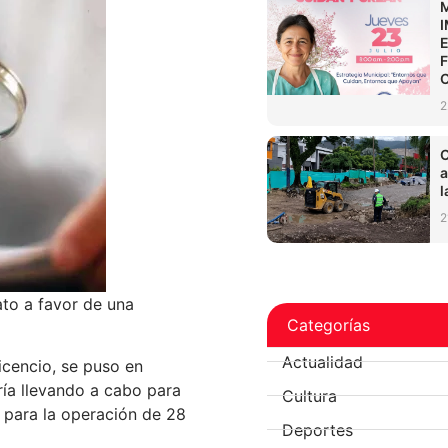
2
C
a
l
2
to a favor de una
Categorías
Actualidad
icencio, se puso en
ría llevando a cabo para
Cultura
, para la operación de 28
Deportes