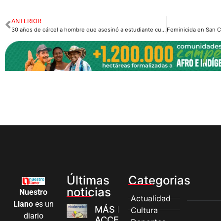
ANTERIOR
30 años de cárcel a hombre que asesinó a estudiante cuando se dirigía a presentar el ICFES.
Últimas
Categorias
noticias
Nuestro
Actualidad
Llano
es un
MÁS MUJERES
Cultura
diario
ACCEDEN A