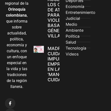
Deportes
regional de la
LOS CANALES
Economía
Orinoquía
DE ATENCIÓN
Entretenimiento
PARA
colombiana
,
Judicial
VIOLENCIAS
que informa
Medio
BASADAS EN
sobre
Ambiente
GÉNERO EN
actualidad,
VILLAVICENCIO
Política
política,
Salud
economía y
Tecnología
MADRES
cultura, con
CUIDADORAS
Videos
un enfoque
IMPULSAN SUS
especial en
EMPRENDIMIENTOS
la vida y las
EN LA FERIA
‘MANOS QUE
tradiciones
CUIDAN Y CREAN’
de la región
llanera.