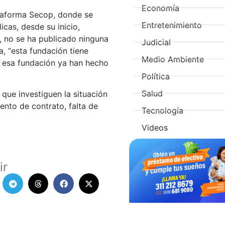
Economía
ataforma Secop, donde se
Entretenimiento
icas, desde su inicio,
n, no se ha publicado ninguna
Judicial
, “esta fundación tiene
Medio Ambiente
e esa fundación ya han hecho
Política
Salud
 que investiguen la situación
ento de contrato, falta de
Tecnología
Videos
ir