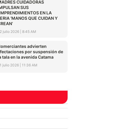
MADRES CUIDADORAS
IMPULSAN SUS
EMPRENDIMIENTOS EN LA
FERIA ‘MANOS QUE CUIDAN Y
CREAN’
2 julio 2026
8:45 AM
omerciantes advierten
fectaciones por suspensión de
a tala en la avenida Catama
1 julio 2026
11:36 AM