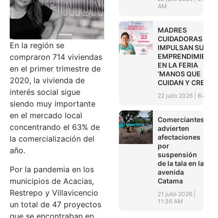
AM
MADRES
CUIDADORAS
En la región se
IMPULSAN SUS
EMPRENDIMIENT
compraron 714 viviendas
EN LA FERIA
en el primer trimestre de
‘MANOS QUE
2020, la vivienda de
CUIDAN Y CREAN’
interés social sigue
22 julio 2026
8:45 A
siendo muy importante
en el mercado local
Comerciantes
concentrando el 63% de
advierten
afectaciones
la comercialización del
por
año.
suspensión
de la tala en la
Por la pandemia en los
avenida
municipios de Acacias,
Catama
Restrepo y Villavicencio
21 julio 2026
11:36 AM
un total de 47 proyectos
que se encontraban en