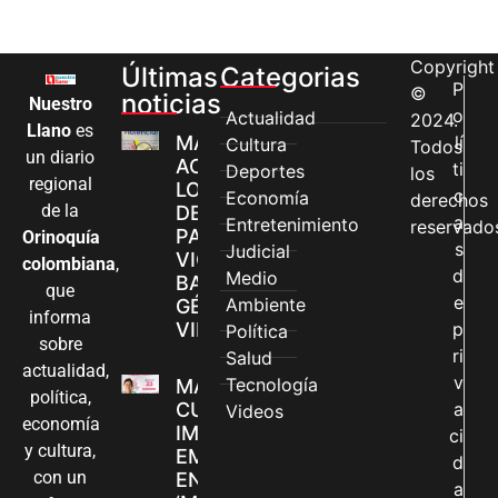
Copyright
Últimas
Categorias
P
©
noticias
Nuestro
o
Actualidad
2024.
Llano
es
MÁS MUJERES
lí
Cultura
Todos
un diario
ACCEDEN A
ti
Deportes
los
regional
LOS CANALES
c
Economía
derechos
de la
DE ATENCIÓN
a
Entretenimiento
reservado
PARA
Orinoquía
s
Judicial
VIOLENCIAS
colombiana
,
d
Medio
BASADAS EN
que
e
Ambiente
GÉNERO EN
informa
VILLAVICENCIO
p
Política
sobre
ri
Salud
actualidad,
v
Tecnología
MADRES
política,
CUIDADORAS
a
Videos
economía
IMPULSAN SUS
ci
y cultura,
EMPRENDIMIENTOS
d
con un
EN LA FERIA
a