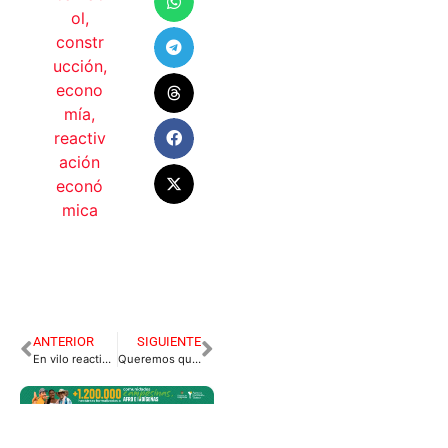
ol
,
constr
ucción
,
econo
mía
,
reactiv
ación
econó
mica
ANTERIOR
SIGUIENTE
En vilo reactivación de servicio de transporte colectivo en Villavicencio
Queremos que Sepan que Existimos en Villavicencio