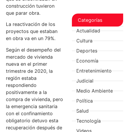
construcción tuvieron
que parar obra.
Categorías
La reactivación de los
Actualidad
proyectos que estaban
en obra va en un 79%.
Cultura
Según el desempeño del
Deportes
mercado de vivienda
Economía
nueva en el primer
Entretenimiento
trimestre de 2020, la
región estaba
Judicial
respondiendo
Medio Ambiente
positivamente a la
compra de vivienda, pero
Política
la emergencia sanitaria
Salud
con el confinamiento
obligatorio detuvo esta
Tecnología
recuperación después de
Videos