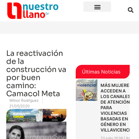
La reactivación
de la
construcción va
Últimas Noticias
por buen
camino:
MÁS MUJERES
ACCEDEN A
Camacol Meta
LOS CANALES
Wilnor Rodríguez
DE ATENCIÓN
21/05/2020
PARA
VIOLENCIAS
BASADAS EN
GÉNERO EN
VILLAVICENCIO
22 julio 2026
9:01