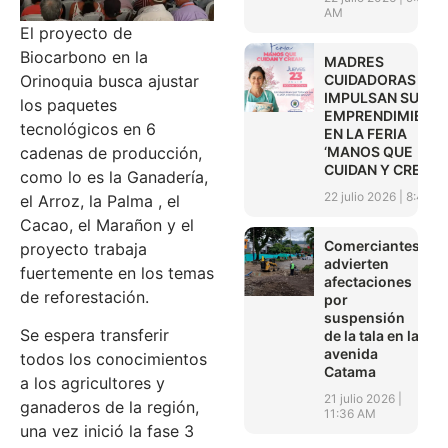
AM
El proyecto de
Biocarbono en la
MADRES
CUIDADORAS
Orinoquia busca ajustar
IMPULSAN SUS
los paquetes
EMPRENDIMIENT
tecnológicos en 6
EN LA FERIA
‘MANOS QUE
cadenas de producción,
CUIDAN Y CREAN’
como lo es la Ganadería,
22 julio 2026
8:45 A
el Arroz, la Palma , el
Cacao, el Marañon y el
Comerciantes
proyecto trabaja
advierten
fuertemente en los temas
afectaciones
de reforestación.
por
suspensión
Se espera transferir
de la tala en la
avenida
todos los conocimientos
Catama
a los agricultores y
21 julio 2026
ganaderos de la región,
11:36 AM
una vez inició la fase 3