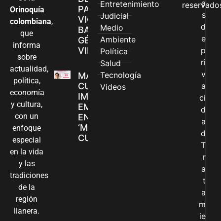
a
Entretenimiento
reservado
PARA
Orinoquía
s
Judicial
VIOLENCIAS
colombiana
,
d
Medio
BASADAS EN
que
e
Ambiente
GÉNERO EN
informa
VILLAVICENCIO
p
Política
sobre
ri
Salud
actualidad,
v
Tecnología
MADRES
política,
CUIDADORAS
a
Videos
economía
IMPULSAN SUS
ci
y cultura,
EMPRENDIMIENTOS
d
con un
EN LA FERIA
a
‘MANOS QUE
enfoque
d
CUIDAN Y CREAN’
especial
T
en la vida
r
y las
a
tradiciones
t
de la
a
región
m
llanera.
ie