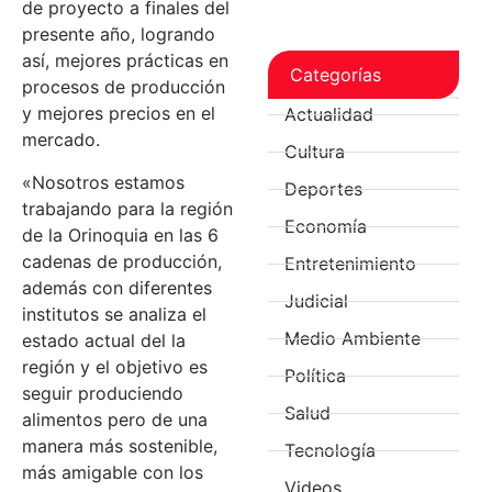
de proyecto a finales del
presente año, logrando
así, mejores prácticas en
Categorías
procesos de producción
y mejores precios en el
Actualidad
mercado.
Cultura
«Nosotros estamos
Deportes
trabajando para la región
Economía
de la Orinoquia en las 6
cadenas de producción,
Entretenimiento
además con diferentes
Judicial
institutos se analiza el
Medio Ambiente
estado actual del la
región y el objetivo es
Política
seguir produciendo
Salud
alimentos pero de una
manera más sostenible,
Tecnología
más amigable con los
Videos