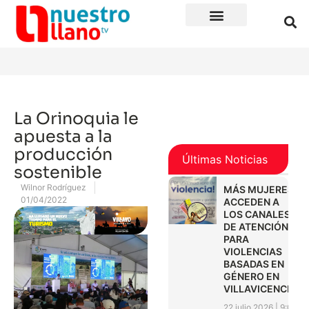
La Orinoquia le
apuesta a la
producción
Últimas Noticias
sostenible
Wilnor Rodríguez
MÁS MUJERES
01/04/2022
ACCEDEN A
LOS CANALES
DE ATENCIÓN
PARA
VIOLENCIAS
BASADAS EN
GÉNERO EN
VILLAVICENCIO
22 julio 2026
9:01