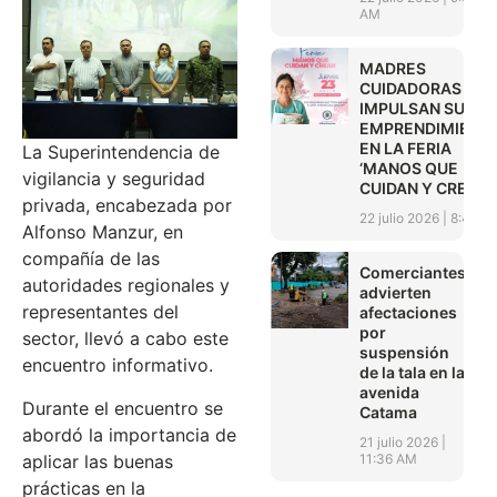
AM
MADRES
CUIDADORAS
IMPULSAN SUS
EMPRENDIMIENT
EN LA FERIA
La Superintendencia de
‘MANOS QUE
vigilancia y seguridad
CUIDAN Y CREAN’
privada, encabezada por
22 julio 2026
8:45 A
Alfonso Manzur, en
compañía de las
Comerciantes
autoridades regionales y
advierten
representantes del
afectaciones
por
sector, llevó a cabo este
suspensión
encuentro informativo.
de la tala en la
avenida
Durante el encuentro se
Catama
abordó la importancia de
21 julio 2026
11:36 AM
aplicar las buenas
prácticas en la