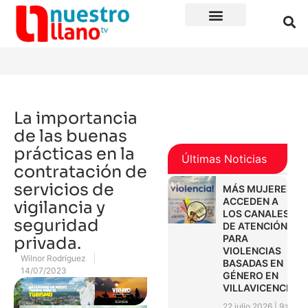
La importancia
de las buenas
prácticas en la
Últimas Noticias
contratación de
servicios de
MÁS MUJERES
ACCEDEN A
vigilancia y
LOS CANALES
seguridad
DE ATENCIÓN
PARA
privada.
VIOLENCIAS
Wilnor Rodríguez
BASADAS EN
14/07/2023
GÉNERO EN
VILLAVICENCIO
22 julio 2026
9:01