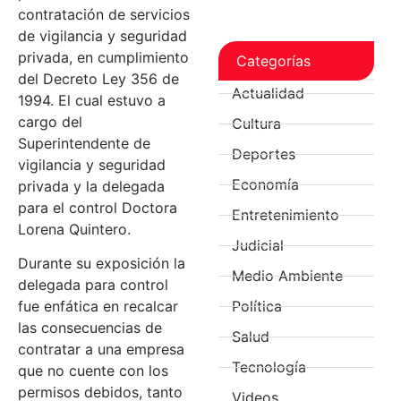
contratación de servicios
de vigilancia y seguridad
privada, en cumplimiento
Categorías
del Decreto Ley 356 de
Actualidad
1994. El cual estuvo a
cargo del
Cultura
Superintendente de
Deportes
vigilancia y seguridad
Economía
privada y la delegada
para el control Doctora
Entretenimiento
Lorena Quintero.
Judicial
Durante su exposición la
Medio Ambiente
delegada para control
Política
fue enfática en recalcar
las consecuencias de
Salud
contratar a una empresa
Tecnología
que no cuente con los
permisos debidos, tanto
Videos