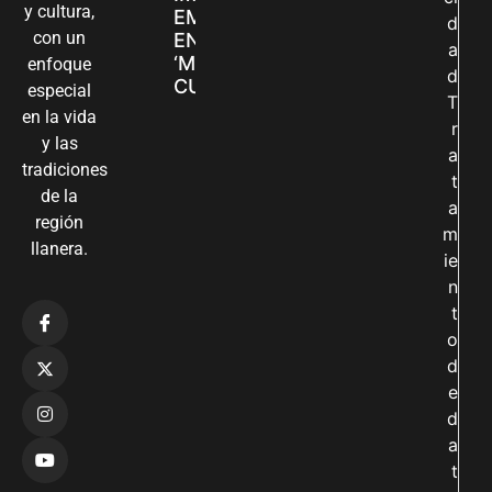
y cultura,
EMPRENDIMIENTOS
d
con un
EN LA FERIA
a
‘MANOS QUE
enfoque
d
CUIDAN Y CREAN’
especial
T
en la vida
r
y las
a
tradiciones
t
de la
a
región
m
llanera.
ie
n
t
o
d
e
d
a
t