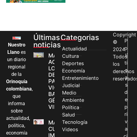
Copyright
Últimas
Categorias
P
©
noticias
Nuestro
o
Actualidad
2024.
Llano
es
MÁS MUJERES
lí
Cultura
Todos
un diario
ACCEDEN A
ti
Deportes
los
regional
LOS CANALES
c
Economía
derechos
de la
DE ATENCIÓN
a
Entretenimiento
reservado
PARA
Orinoquía
s
Judicial
VIOLENCIAS
colombiana
,
d
Medio
BASADAS EN
que
e
Ambiente
GÉNERO EN
informa
VILLAVICENCIO
p
Política
sobre
ri
Salud
actualidad,
v
Tecnología
MADRES
política,
CUIDADORAS
a
Videos
economía
IMPULSAN SUS
ci