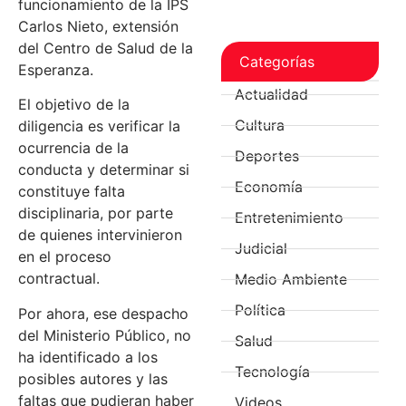
funcionamiento de la IPS
Carlos Nieto, extensión
del Centro de Salud de la
Categorías
Esperanza.
Actualidad
El objetivo de la
Cultura
diligencia es verificar la
ocurrencia de la
Deportes
conducta y determinar si
Economía
constituye falta
disciplinaria, por parte
Entretenimiento
de quienes intervinieron
Judicial
en el proceso
contractual.
Medio Ambiente
Política
Por ahora, ese despacho
del Ministerio Público, no
Salud
ha identificado a los
Tecnología
posibles autores y las
faltas que pudieran haber
Videos