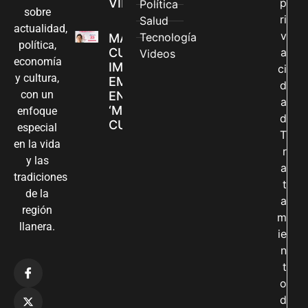
VILLAVICENCIO
p
Política
sobre
ri
Salud
actualidad,
v
Tecnología
MADRES
política,
CUIDADORAS
a
Videos
economía
IMPULSAN SUS
ci
y cultura,
EMPRENDIMIENTOS
d
con un
EN LA FERIA
a
‘MANOS QUE
enfoque
d
CUIDAN Y CREAN’
especial
T
en la vida
r
y las
a
tradiciones
t
de la
a
región
m
llanera.
ie
n
t
o
d