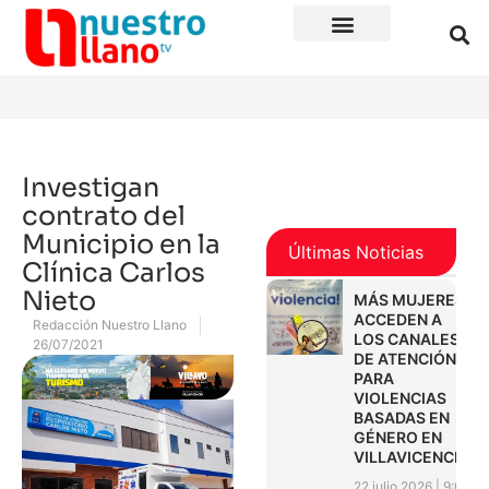
Investigan
contrato del
Municipio en la
Últimas Noticias
Clínica Carlos
Nieto
MÁS MUJERES
ACCEDEN A
Redacción Nuestro Llano
LOS CANALES
26/07/2021
DE ATENCIÓN
PARA
VIOLENCIAS
BASADAS EN
GÉNERO EN
VILLAVICENCIO
22 julio 2026
9:01