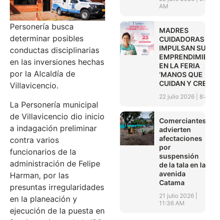
AM
Personería busca
MADRES
determinar posibles
CUIDADORAS
IMPULSAN SUS
conductas disciplinarias
EMPRENDIMIENT
en las inversiones hechas
EN LA FERIA
por la Alcaldía de
‘MANOS QUE
CUIDAN Y CREAN’
Villavicencio.
22 julio 2026
8:45 A
La Personería municipal
de Villavicencio dio inicio
Comerciantes
a indagación preliminar
advierten
afectaciones
contra varios
por
funcionarios de la
suspensión
administración de Felipe
de la tala en la
avenida
Harman, por las
Catama
presuntas irregularidades
21 julio 2026
en la planeación y
11:36 AM
ejecución de la puesta en