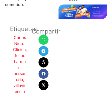
cometido.
Etiquetas
Compartir
Carlos
Nieto
,
Clínica
,
felipe
harma
n
,
person
ería
,
villavic
encio