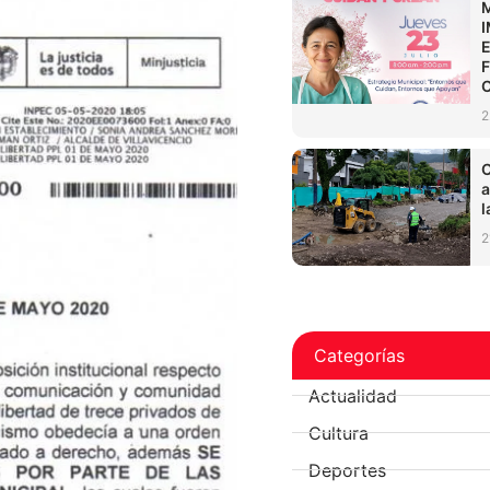
2
C
a
l
2
Categorías
Actualidad
Cultura
Deportes