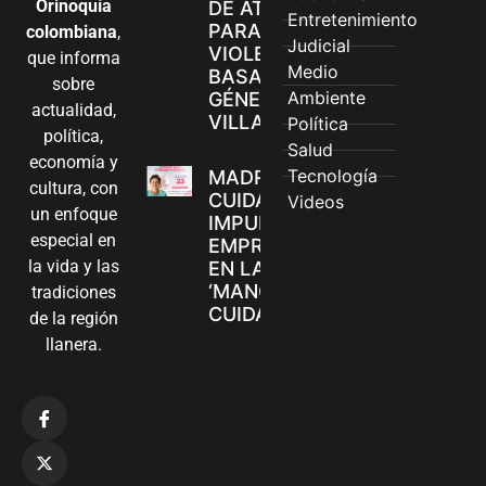
Orinoquía
DE ATENCIÓN
Entretenimiento
PARA
colombiana
,
Judicial
VIOLENCIAS
que informa
Medio
BASADAS EN
sobre
Ambiente
GÉNERO EN
actualidad,
VILLAVICENCIO
Política
política,
Salud
economía y
Tecnología
MADRES
cultura, con
CUIDADORAS
Videos
un enfoque
IMPULSAN SUS
especial en
EMPRENDIMIENTOS
la vida y las
EN LA FERIA
‘MANOS QUE
tradiciones
CUIDAN Y CREAN’
de la región
llanera.