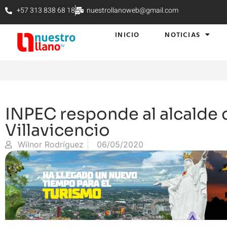
+57 313 838 68 18
nuestrollanoweb@gmail.com
INICIO
NOTICIAS
INPEC responde al alcalde 
Villavicencio
Wilnor Rodríguez
06/05/2020