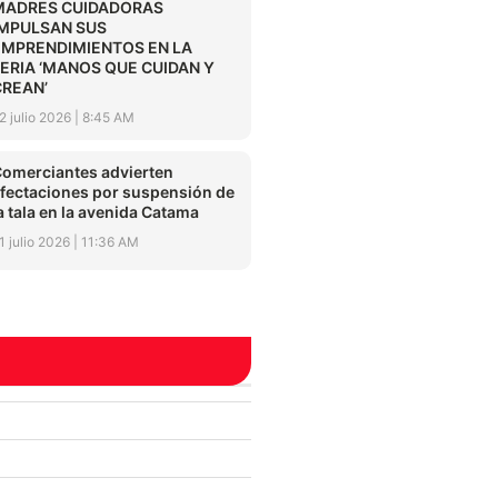
MADRES CUIDADORAS
IMPULSAN SUS
EMPRENDIMIENTOS EN LA
FERIA ‘MANOS QUE CUIDAN Y
CREAN’
2 julio 2026
8:45 AM
omerciantes advierten
fectaciones por suspensión de
a tala en la avenida Catama
1 julio 2026
11:36 AM