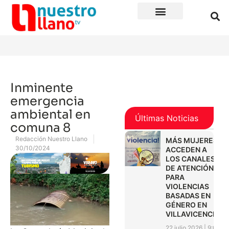
Inminente
emergencia
ambiental en
Últimas Noticias
comuna 8
Redacción Nuestro Llano
MÁS MUJERES
30/10/2024
ACCEDEN A
LOS CANALES
DE ATENCIÓN
PARA
VIOLENCIAS
BASADAS EN
GÉNERO EN
VILLAVICENCIO
22 julio 2026
9:01