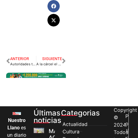
ANTERIOR
SIGUIENTE
Autoridades tras la caravana del terror
A la cárcel el hombre sindicado de asesinar a sus dos hijos en Bogotá.
Copyright
Últimas
Categorias
P
©
noticias
Nuestro
o
Actualidad
2024.
Llano
es
MÁS MUJERES
lí
Cultura
Todos
un diario
ACCEDEN A