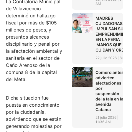
La Contraloría Municipal
AM
de Villavicencio
determinó un hallazgo
MADRES
fiscal por más de $105
CUIDADORAS
IMPULSAN SUS
millones de pesos, y
EMPRENDIMIENT
presuntos alcances
EN LA FERIA
disciplinario y penal por
‘MANOS QUE
CUIDAN Y CREAN’
la afectación ambiental y
sanitaria en el sector de
22 julio 2026
8:45 A
Caño Arenoso de la
comuna 8 de la capital
Comerciantes
advierten
del Meta.
afectaciones
por
suspensión
Dicha situación fue
de la tala en la
avenida
puesta en conocimiento
Catama
por la ciudadanía,
21 julio 2026
advirtiendo que se están
11:36 AM
generando molestias por