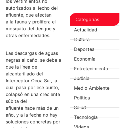
los vertimientos no
autorizados al lecho del
afluente, que afectan
Categorías
a la fauna y prolifera el
mosquito del dengue y
Actualidad
otras enfermedades.
Cultura
Deportes
Las descargas de aguas
Economía
negras al caño, se debe a
que la línea de
Entretenimiento
alcantarillado del
Judicial
Interceptor Ocoa Sur, la
cual pasa por ese punto,
Medio Ambiente
colapsó en una creciente
Política
súbita del
Salud
afluente hace más de un
año, y a la fecha no hay
Tecnología
soluciones concretas por
Videos