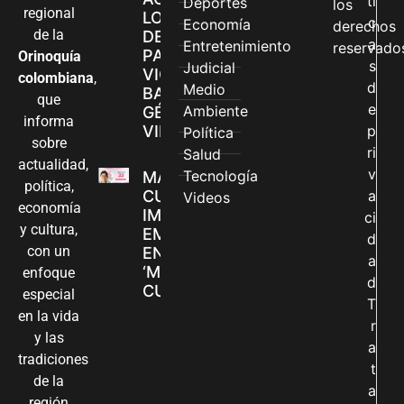
ti
Deportes
los
regional
LOS CANALES
c
Economía
derechos
de la
DE ATENCIÓN
a
Entretenimiento
reservado
PARA
Orinoquía
s
Judicial
VIOLENCIAS
colombiana
,
d
Medio
BASADAS EN
que
e
Ambiente
GÉNERO EN
informa
VILLAVICENCIO
p
Política
sobre
ri
Salud
actualidad,
v
Tecnología
MADRES
política,
CUIDADORAS
a
Videos
economía
IMPULSAN SUS
ci
y cultura,
EMPRENDIMIENTOS
d
con un
EN LA FERIA
a
‘MANOS QUE
enfoque
d
CUIDAN Y CREAN’
especial
T
en la vida
r
y las
a
tradiciones
t
de la
a
región