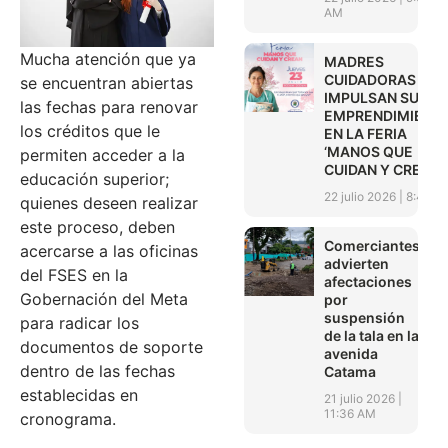
AM
Mucha atención que ya
MADRES
CUIDADORAS
se encuentran abiertas
IMPULSAN SUS
las fechas para renovar
EMPRENDIMIENT
los créditos que le
EN LA FERIA
‘MANOS QUE
permiten acceder a la
CUIDAN Y CREAN’
educación superior;
22 julio 2026
8:45 A
quienes deseen realizar
este proceso, deben
Comerciantes
acercarse a las oficinas
advierten
del FSES en la
afectaciones
Gobernación del Meta
por
suspensión
para radicar los
de la tala en la
documentos de soporte
avenida
dentro de las fechas
Catama
establecidas en
21 julio 2026
11:36 AM
cronograma.