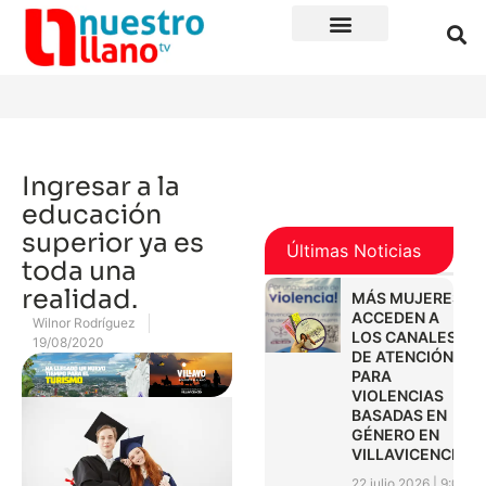
Ingresar a la
educación
superior ya es
Últimas Noticias
toda una
realidad.
MÁS MUJERES
ACCEDEN A
Wilnor Rodríguez
LOS CANALES
19/08/2020
DE ATENCIÓN
PARA
VIOLENCIAS
BASADAS EN
GÉNERO EN
VILLAVICENCIO
22 julio 2026
9:01