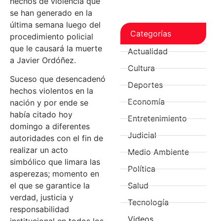
hechos de violencia que
se han generado en la
última semana luego del
Categorías
procedimiento policial
que le causará la muerte
Actualidad
a Javier Ordóñez.
Cultura
Suceso que desencadenó
Deportes
hechos violentos en la
Economía
nación y por ende se
había citado hoy
Entretenimiento
domingo a diferentes
Judicial
autoridades con el fin de
realizar un acto
Medio Ambiente
simbólico que limara las
Política
asperezas; momento en
el que se garantice la
Salud
verdad, justicia y
Tecnología
responsabilidad
Videos