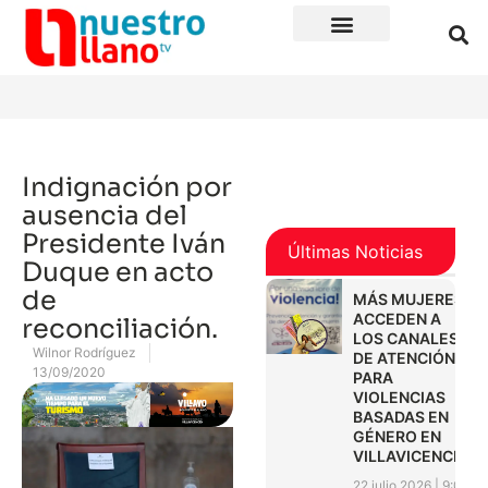
Indignación por
ausencia del
Presidente Iván
Últimas Noticias
Duque en acto
de
MÁS MUJERES
ACCEDEN A
reconciliación.
LOS CANALES
Wilnor Rodríguez
DE ATENCIÓN
13/09/2020
PARA
VIOLENCIAS
BASADAS EN
GÉNERO EN
VILLAVICENCIO
22 julio 2026
9:01