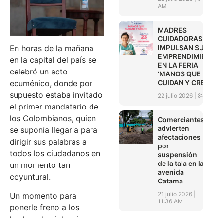
AM
MADRES
CUIDADORAS
IMPULSAN SUS
En horas de la mañana
EMPRENDIMIENT
en la capital del país se
EN LA FERIA
celebró un acto
‘MANOS QUE
CUIDAN Y CREAN’
ecuménico, donde por
supuesto estaba invitado
22 julio 2026
8:45 A
el primer mandatario de
los Colombianos, quien
Comerciantes
advierten
se suponía llegaría para
afectaciones
dirigir sus palabras a
por
todos los ciudadanos en
suspensión
de la tala en la
un momento tan
avenida
coyuntural.
Catama
21 julio 2026
Un momento para
11:36 AM
ponerle freno a los