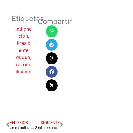
Etiquetas
Compartir
indigna
cion
,
Presid
ente
duque
,
reconc
iliacion
ANTERIOR
SIGUIENTE
Un ex policía hacía parte de grupo de extorsionistas
3 mil personas con procesos coactivos en el Meta, se acogerán a los beneficios de la gobernación.