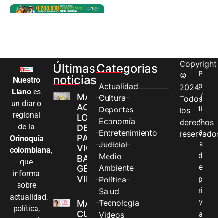
Copyright
Últimas
Categorias
P
©
noticias
Nuestro
o
Actualidad
2024.
Llano
es
MÁS MUJERES
lí
Cultura
Todos
un diario
ACCEDEN A
ti
Deportes
los
regional
LOS CANALES
c
Economía
derechos
de la
DE ATENCIÓN
a
Entretenimiento
reservado
PARA
Orinoquía
s
Judicial
VIOLENCIAS
colombiana
,
d
Medio
BASADAS EN
que
e
Ambiente
GÉNERO EN
informa
VILLAVICENCIO
p
Política
sobre
ri
Salud
actualidad,
v
Tecnología
MADRES
política,
CUIDADORAS
a
Videos