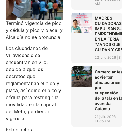
AM
MADRES
Terminó vigencia de pico
CUIDADORAS
IMPULSAN SUS
y cédula y pico y placa, y
EMPRENDIMIENT
Alcaldía no se pronuncia.
EN LA FERIA
‘MANOS QUE
Los ciudadanos de
CUIDAN Y CREAN’
Villavicencio se
22 julio 2026
8:45 A
encuentran en vilo,
debido a que los
Comerciantes
decretos que
advierten
afectaciones
reglamentaban el pico y
por
placa, así como el pico y
suspensión
cédula para restringir la
de la tala en la
avenida
movilidad en la capital
Catama
del Meta, perdieron
21 julio 2026
vigencia.
11:36 AM
Estos actos