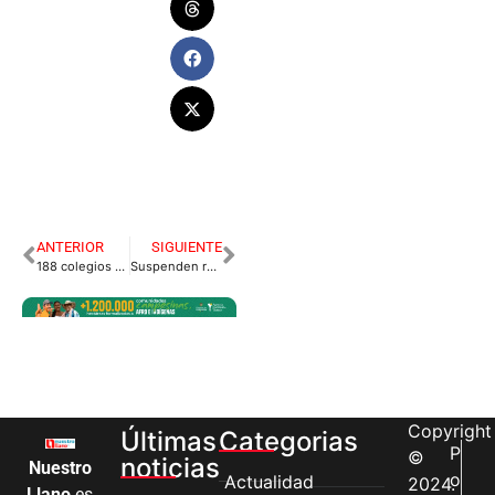
ANTERIOR
SIGUIENTE
188 colegios privados iniciarán clases en alternancia
Suspenden revocatorias de alcaldes por pandemia
Copyright
Últimas
Categorias
P
©
noticias
Nuestro
o
Actualidad
2024.
Llano
es