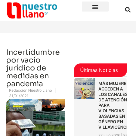
Incertidumbre
por vacío
jurídico de
Últimas Noticias
medidas en
pandemia
MÁS MUJERES
ACCEDEN A
Redacción Nuestro Llano
LOS CANALES
31/01/2021
DE ATENCIÓN
PARA
VIOLENCIAS
BASADAS EN
GÉNERO EN
VILLAVICENCIO
22 julio 2026
9:01