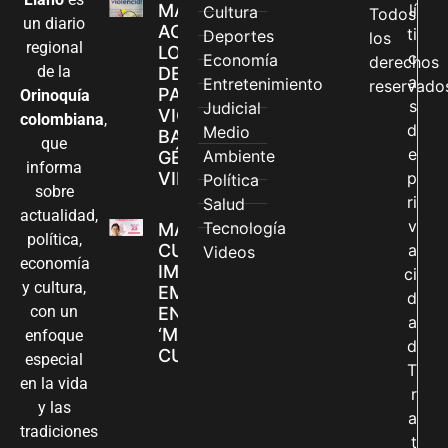
MÁS MUJERES
lí
Cultura
Todos
un diario
ACCEDEN A
ti
Deportes
los
regional
LOS CANALES
c
Economía
derechos
de la
DE ATENCIÓN
a
Entretenimiento
reservado
PARA
Orinoquía
s
Judicial
VIOLENCIAS
colombiana
,
d
Medio
BASADAS EN
que
e
Ambiente
GÉNERO EN
informa
VILLAVICENCIO
p
Política
sobre
ri
Salud
actualidad,
v
Tecnología
MADRES
política,
CUIDADORAS
a
Videos
economía
IMPULSAN SUS
ci
y cultura,
EMPRENDIMIENTOS
d
con un
EN LA FERIA
a
‘MANOS QUE
enfoque
d
CUIDAN Y CREAN’
especial
T
en la vida
r
y las
a
tradiciones
t