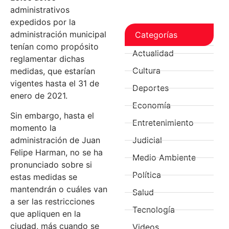
administrativos
expedidos por la
administración municipal
Categorías
tenían como propósito
Actualidad
reglamentar dichas
Cultura
medidas, que estarían
vigentes hasta el 31 de
Deportes
enero de 2021.
Economía
Sin embargo, hasta el
Entretenimiento
momento la
administración de Juan
Judicial
Felipe Harman, no se ha
Medio Ambiente
pronunciado sobre si
Política
estas medidas se
mantendrán o cuáles van
Salud
a ser las restricciones
Tecnología
que apliquen en la
ciudad, más cuando se
Videos