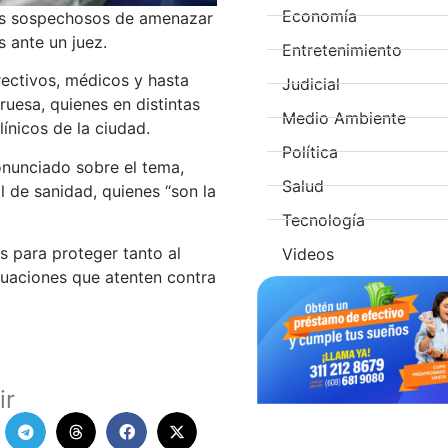
Economía
ros sospechosos de amenazar
s ante un juez.
Entretenimiento
rectivos, médicos y hasta
Judicial
uesa, quienes en distintas
Medio Ambiente
ínicos de la ciudad.
Política
ronunciado sobre el tema,
Salud
 de sanidad, quienes “son la
Tecnología
s para proteger tanto al
Videos
ituaciones que atenten contra
ir