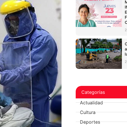
2
C
a
l
2
Categorías
Actualidad
Cultura
Deportes