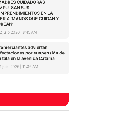
MADRES CUIDADORAS
IMPULSAN SUS
EMPRENDIMIENTOS EN LA
FERIA ‘MANOS QUE CUIDAN Y
CREAN’
2 julio 2026
8:45 AM
omerciantes advierten
fectaciones por suspensión de
a tala en la avenida Catama
1 julio 2026
11:36 AM