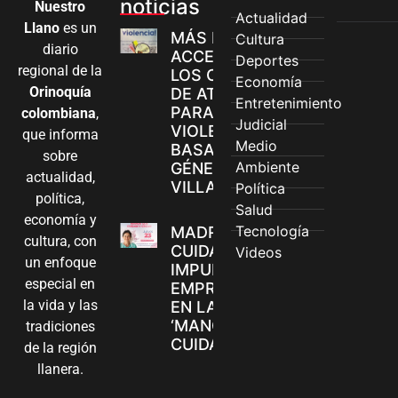
noticias
Nuestro
Actualidad
Llano
es un
MÁS MUJERES
Cultura
diario
ACCEDEN A
Deportes
regional de la
LOS CANALES
Economía
Orinoquía
DE ATENCIÓN
Entretenimiento
PARA
colombiana
,
Judicial
VIOLENCIAS
que informa
Medio
BASADAS EN
sobre
Ambiente
GÉNERO EN
actualidad,
VILLAVICENCIO
Política
política,
Salud
economía y
Tecnología
MADRES
cultura, con
CUIDADORAS
Videos
un enfoque
IMPULSAN SUS
especial en
EMPRENDIMIENTOS
la vida y las
EN LA FERIA
‘MANOS QUE
tradiciones
CUIDAN Y CREAN’
de la región
llanera.