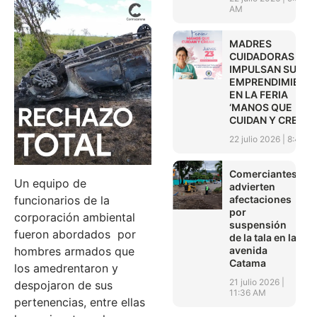
AM
MADRES
CUIDADORAS
IMPULSAN SUS
EMPRENDIMIENT
EN LA FERIA
‘MANOS QUE
CUIDAN Y CREAN’
22 julio 2026
8:45 A
Comerciantes
Un equipo de
advierten
afectaciones
funcionarios de la
por
corporación ambiental
suspensión
fueron abordados por
de la tala en la
avenida
hombres armados que
Catama
los amedrentaron y
21 julio 2026
despojaron de sus
11:36 AM
pertenencias, entre ellas