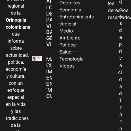
ACCEDEN A
ti
Deportes
los
regional
LOS CANALES
c
Economía
derechos
de la
DE ATENCIÓN
a
Entretenimiento
reservado
PARA
Orinoquía
s
Judicial
VIOLENCIAS
colombiana
,
d
Medio
BASADAS EN
que
e
Ambiente
GÉNERO EN
informa
VILLAVICENCIO
p
Política
sobre
ri
Salud
actualidad,
v
Tecnología
MADRES
política,
CUIDADORAS
a
Videos
economía
IMPULSAN SUS
ci
y cultura,
EMPRENDIMIENTOS
d
con un
EN LA FERIA
a
‘MANOS QUE
enfoque
d
CUIDAN Y CREAN’
especial
T
en la vida
r
y las
a
tradiciones
t
de la
a