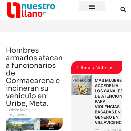
Hombres
armados atacan
a funcionarios
Últimas Noticias
de
Cormacarena e
MÁS MUJERES
ACCEDEN A
incineran su
LOS CANALES
vehículo en
DE ATENCIÓN
PARA
Uribe, Meta.
VIOLENCIAS
Wilnor Rodríguez
BASADAS EN
05/09/2020
GÉNERO EN
VILLAVICENCIO
22 julio 2026
9:01