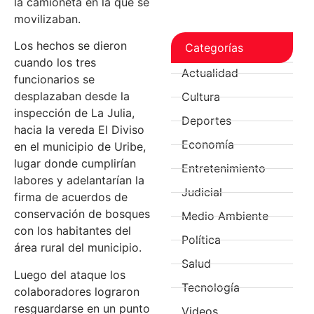
la camioneta en la que se
movilizaban.
Los hechos se dieron
Categorías
cuando los tres
Actualidad
funcionarios se
desplazaban desde la
Cultura
inspección de La Julia,
Deportes
hacia la vereda El Diviso
Economía
en el municipio de Uribe,
lugar donde cumplirían
Entretenimiento
labores y adelantarían la
Judicial
firma de acuerdos de
conservación de bosques
Medio Ambiente
con los habitantes del
Política
área rural del municipio.
Salud
Luego del ataque los
Tecnología
colaboradores lograron
resguardarse en un punto
Videos